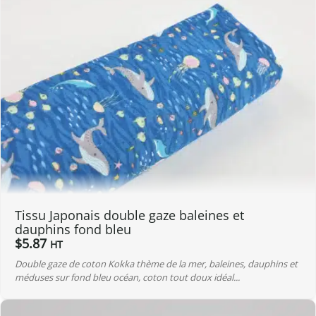
Tissu Japonais double gaze baleines et
dauphins fond bleu
$
5.87
HT
Double gaze de coton Kokka thème de la mer, baleines, dauphins et
méduses sur fond bleu océan, coton tout doux idéal...