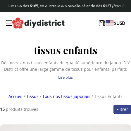
USA dès
$
165
, en Australie & Nouvelle-Zélande dès
$
127
(hors frais de port).
E
$
USD
tissus enfants
Découvrez nos tissus enfants de qualité supérieure du Japon. DIY
District offre une large gamme de tissus pour enfants, parfaits
pour tous vos travaux créatifs. Faites vos achats en ligne dès
Lire plus
maintenant !
Accueil
/
Tissus
/
Tous nos tissus japonais
/ Tissus Enfants
15
produits trouvés
Filtrer