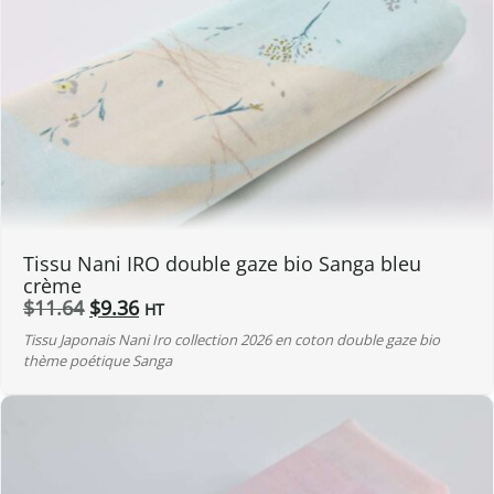
Tissu Nani IRO double gaze bio Sanga bleu
crème
Le
Le
$
11.64
$
9.36
HT
prix
prix
Tissu Japonais Nani Iro collection 2026 en coton double gaze bio
initial
actuel
thème poétique Sanga
était :
est :
$11.64.
$9.36.