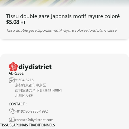
Tissu double gaze Japonais motif rayure coloré
$
5.08
HT
Tissu double gaze Japonais motif rayure colorée fond blanc cassé
ADRESSE :
〒604-8216
京都府京都市中京区
西洞院通六角下る池須町408-1
北川ビル3F
CONTACT :
+81(0)80-9980-1992
contact@diydistrict.com
TISSUS JAPONAIS TRADITIONNELS