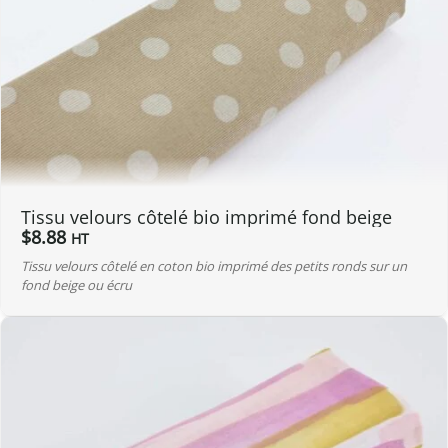
Tissu velours côtelé bio imprimé fond beige
$
8.88
HT
Tissu velours côtelé en coton bio imprimé des petits ronds sur un
fond beige ou écru