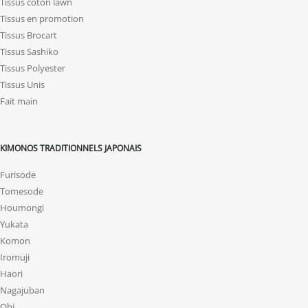
Tissus coton lawn
Tissus en promotion
Tissus Brocart
Tissus Sashiko
Tissus Polyester
Tissus Unis
Fait main
KIMONOS TRADITIONNELS JAPONAIS
Furisode
Tomesode
Houmongi
Yukata
Komon
Iromuji
Haori
Nagajuban
Obi