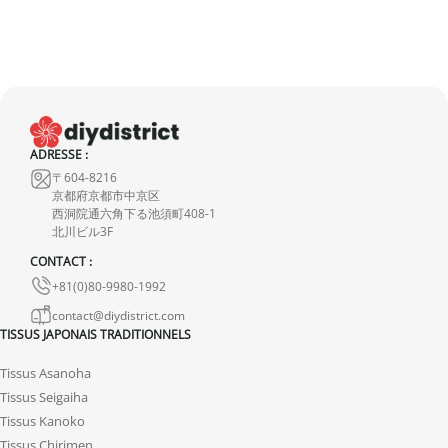
par rapport aux photos ou un simple changement d’avis ne seront
pas pris en compte. Nous vous invitons à lire attentivement la
fiche de description, où toutes les caractéristiques sont détaillées.
Bien que nous inspectons soigneusement chaque kimono, il peut
présenter de légères imperfections dues à sa nature de produit
d’occasion mais ne présentent aucune déchirure. Toute
ADRESSE :
imperfection notable est mentionnée dans la fiche produit. Si
〒604-8216
aucun défaut n’est indiqué, cela signifie qu’il est minime et
京都府京都市中京区
西洞院通六角下る池須町408-1
n’entache en rien la qualité du produit.
北川ビル3F
CONTACT :
+81(0)80-9980-1992
contact@diydistrict.com
TISSUS JAPONAIS TRADITIONNELS
Tissus Asanoha
Tissus Seigaiha
Tissus Kanoko
Tissus Chirimen