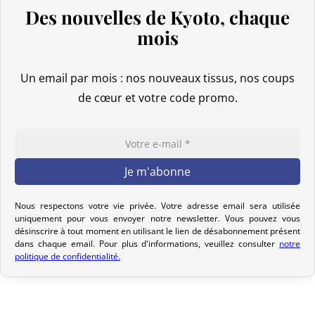
Des nouvelles de Kyoto, chaque
Nous expédions vos colis dans le monde entier à partir du Japon.
Si vous ne trouvez pas votre pays dans la liste proposée lors de la
mois
saisie de votre adresse de livraison, n’hésitez pas à nous contacter
pour que nous puissions étudier ensemble la meilleure option.
Un email par mois : nos nouveaux tissus, nos coups
Votre commande est préparée dans les 2 jours ouvrables suivant
de cœur et votre code promo.
la réception de votre paiement et remise au transporteur que
vous avez sélectionné lors de votre achat. Vous recevrez un e-mail
de confirmation d’envoi pour suivre votre colis. Nous offrons
plusieurs options de livraison pour répondre à vos besoins.
Politique de retour – Kimonos & Accessoires
Nous respectons votre vie privée. Votre adresse email sera utilisée
Si votre commande n’est pas encore expédiée, nous pouvons
uniquement pour vous envoyer notre newsletter. Vous pouvez vous
désinscrire à tout moment en utilisant le lien de désabonnement présent
l’annuler et vous rembourser intégralement.
dans chaque email. Pour plus d'informations, veuillez consulter
notre
politique de confidentialité.
Pour les kimonos, les retours ne sont acceptés que si le produit
reçu ne correspond pas à celui commandé. Les retours pour des
raisons telles qu’un problème de taille, une différence de coloris