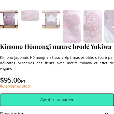
Kimono Hōmongi mauve brodé Yukiwa
Kimono Japonais Hōmongi en tissu crêpé mauve pâle, décoré par
délicates broderies des fleurs avec motifs Yukiwa et effet de
vagues
$
95.06
HT
Dernier en stock
Ajouter au panier
Description