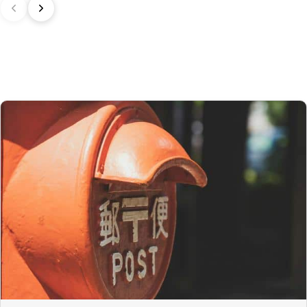
s’applique sur toutes les importations depuis le Japon, quelle que
soit la valeur déclarée.
Pour les commandes
dépassant 1 000 AUD
, en plus de la GST,
des
droits de douane
(généralement autour de 5 % selon le type de
produit) peuvent être appliqués lors du dédouanement.
Royaume-Uni (UK)
Au Royaume-Uni,
la franchise douanière est fixée à 135 GBP
.
Cependant, grâce à l’accord UK‑Japan CEPA, la plupart des droits
de douane sur nos produits made in Japan sont annulés.
Ainsi, même pour des commandes
supérieures à 135 GBP
, nos
produits japonais ne sont pas soumis aux droits de douane. En
revanche, la TVA (généralement de 20 %) et frais de transporteur
reste due lors de l’importation.
Délai de préparation