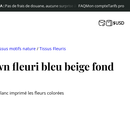
de frais de douane, aucune surprise à la livraison
FAQ
Livraison offerte en Euro
Mon compte
Tarifs pro
$
USD
ssus motifs nature
/
Tissus Fleuris
n fleuri bleu beige fond
lanc imprimé les fleurs colorées