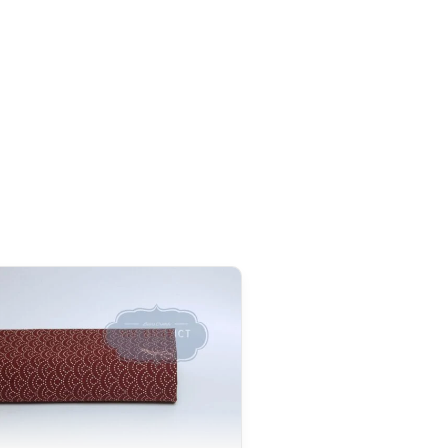
(Import One-Stop Shop) pour simplifier vos commandes
t) :
la TVA est collectée directement lors de votre
gler à la réception. Depuis la réforme douanière
roit de douane forfaitaire de 3 € par catégorie de produit
:
il est perçu par le transporteur à la livraison, accompagné
ais sont fixés par le transporteur et ne nous sont pas
rd de Partenariat Économique UE–Japon, nos produits made
on totale de droits de douane
. Seuls la TVA et les frais de
a livraison.
re est fixée à
20 CAD
. Grâce à l’accord de libre-échange
oduits d’origine japonaise sont généralement exonérés de