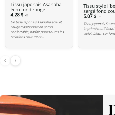
Tissu japonais Asanoha
Tissu style lib
écru fond rouge
sergé fond cou
4.28 $
5.07 $
HT
HT
Un tissu japonais Asanoha écru et
Tissu Japonais Seve
rouge traditionnel en coton
imprimé motif fleuri 
confortable, parfait pour toutes les
violet, bleu... sur fon
créations couture et...
D