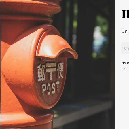
Un 
Nous
mome