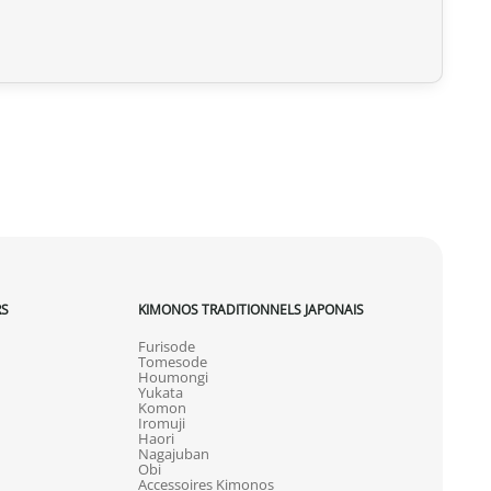
u livrée, veuillez nous la retourner dans les 7 jours
frais de retour sont à votre charge). Après vérification
 d’origine), nous vous rembourserons le montant de votre
initiaux. Aucun remboursement ne sera effectué pour des
actez-nous dans les 72 heures avec photos ou vidéo, afin
lution rapide et adaptée.
RS
KIMONOS TRADITIONNELS JAPONAIS
Furisode
Tomesode
Houmongi
Yukata
Komon
Iromuji
Haori
Nagajuban
Obi
Accessoires Kimonos