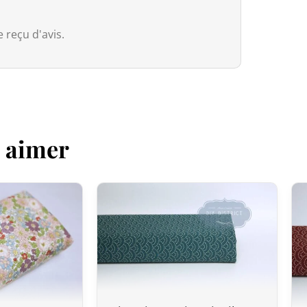
Nous avons intégré le système
IOSS
européennes :
 reçu d'avis.
Commandes ≤ 150 € (hors frais de por
commande via IOSS : aucune TVA à ré
européenne du 1er juillet 2026, un d
s’applique aux colis de faible valeur 
de ses frais de présentation
. Ces fr
z aimer
reversés.
Commandes > 150€ :
Grâce à l’Acco
in Japan bénéficient d’une
exonérati
dossier transporteur s’appliquent à l
Canada
Pour le Canada, la franchise douaniè
entre le Canada et le Japon, nos pr