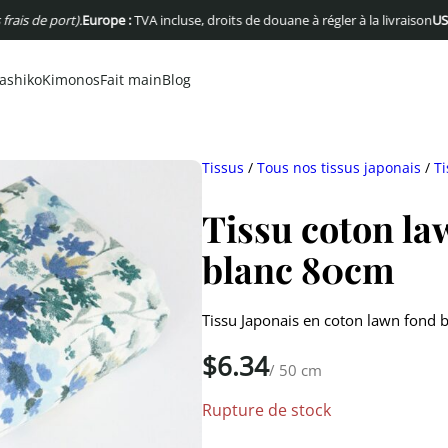
de port).
Europe :
TVA incluse, droits de douane à régler à la livraison
USA :
Pas 
ashiko
Kimonos
Fait main
Blog
Tissus
/
Tous nos tissus japonais
/
Ti
Tissu coton law
blanc 80cm
Tissu Japonais en coton lawn fond b
$
6.34
/ 50 cm
Rupture de stock