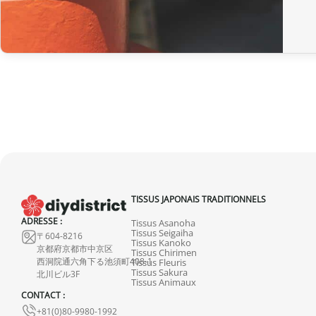
TISSUS JAPONAIS TRADITIONNELS
ADRESSE :
Tissus Asanoha
Tissus Seigaiha
〒604-8216
Tissus Kanoko
京都府京都市中京区
Tissus Chirimen
西洞院通六角下る池須町408-1
Tissus Fleuris
Tissus Sakura
北川ビル3F
Tissus Animaux
CONTACT :
+81(0)80-9980-1992