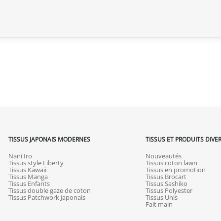
Si elle est en cours d’acheminement o
calendaires suivant sa réception (les 
(produit neuf et dans son emballage
commande, hors frais d’expédition 
produits endommagés.
En cas de défaut de notre part, cont
que nous trouvions ensemble une so
TISSUS JAPONAIS MODERNES
TISSUS ET PRODUITS DIVE
Nani Iro
Nouveautés
Tissus style Liberty
Tissus coton lawn
Tissus Kawaii
Tissus en promotion
Tissus Manga
Tissus Brocart
Tissus Enfants
Tissus Sashiko
Tissus double gaze de coton
Tissus Polyester
Tissus Patchwork Japonais
Tissus Unis
Fait main