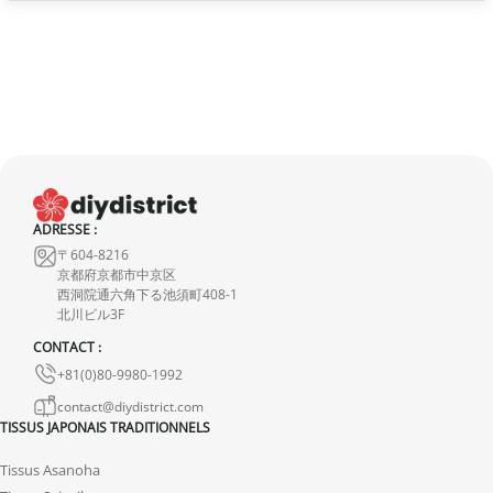
Si votre commande n’est pas encore expédiée, nous pouvons
l’annuler et vous rembourser intégralement.
Si elle est en cours d’acheminement ou livrée, veuillez nous la
retourner dans les 7 jours calendaires suivant sa réception (les
frais de retour sont à votre charge). Après vérification (produit
neuf et dans son emballage d’origine), nous vous rembourserons
le montant de votre commande, hors frais d’expédition initiaux.
ADRESSE :
Aucun remboursement ne sera effectué pour des produits
〒604-8216
endommagés.
京都府京都市中京区
西洞院通六角下る池須町408-1
En cas de défaut de notre part, contactez-nous dans les 72 heures
北川ビル3F
avec photos ou vidéo, afin que nous trouvions ensemble une
CONTACT :
solution rapide et adaptée.
+81(0)80-9980-1992
contact@diydistrict.com
TISSUS JAPONAIS TRADITIONNELS
Tissus Asanoha