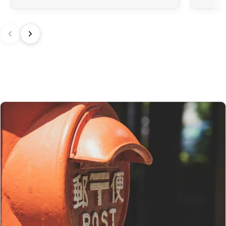
de douane restent souvent nuls pour ces produits.
Australie
Bien que
le seuil de franchise soit à 1 000 AUD
, il est important de
noter que la
GST
(Goods and Services Tax, équivalente à 10 %)
s’applique sur toutes les importations depuis le Japon, quelle que
soit la valeur déclarée.
Pour les commandes
dépassant 1 000 AUD
, en plus de la GST,
des
droits de douane
(généralement autour de 5 % selon le type de
produit) peuvent être appliqués lors du dédouanement.
Royaume-Uni (UK)
Au Royaume-Uni,
la franchise douanière est fixée à 135 GBP
.
Cependant, grâce à l’accord UK‑Japan CEPA, la plupart des droits
de douane sur nos produits made in Japan sont annulés.