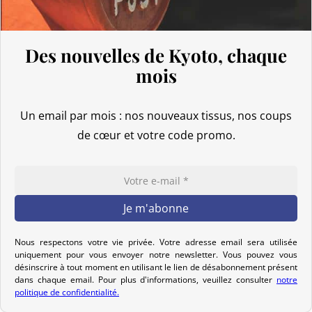
Ainsi, même pour des commandes
supérieures à 135 GBP
, nos
produits japonais ne sont pas soumis aux droits de douane. En
Des nouvelles de Kyoto, chaque
revanche, la TVA (généralement de 20 %) et frais de transporteur
mois
reste due lors de l’importation.
Délai de préparation
Un email par mois : nos nouveaux tissus, nos coups
Nous expédions vos colis dans le monde entier à partir du Japon.
de cœur et votre code promo.
Si vous ne trouvez pas votre pays dans la liste proposée lors de la
saisie de votre adresse de livraison, n’hésitez pas à nous contacter
pour que nous puissions étudier ensemble la meilleure option.
Votre commande est préparée dans les 2 jours ouvrables suivant
la réception de votre paiement et remise au transporteur que
vous avez sélectionné lors de votre achat. Vous recevrez un e-mail
Nous respectons votre vie privée. Votre adresse email sera utilisée
uniquement pour vous envoyer notre newsletter. Vous pouvez vous
de confirmation d’envoi pour suivre votre colis. Nous offrons
désinscrire à tout moment en utilisant le lien de désabonnement présent
plusieurs options de livraison pour répondre à vos besoins.
dans chaque email. Pour plus d'informations, veuillez consulter
notre
politique de confidentialité.
Politique de retour