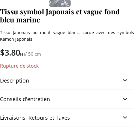
Tissu symbol Japonais et vague fond
bleu marine
Tissu Japonais au motif vague blanc, corde avec des symbols
Kamon Japonais
$
3.80
/ 50 cm
HT
Rupture de stock
Description
Tissu symbol Japonais imprimé avec vague sur fond bleu marine.
Conseils d'entretien
Tissu Japonais au motif vague blanc, corde avec des symbols
Kamon Japonais imprimé sur fond couleur bleu marine foncé.
Tissu en coton très confortable, léger, importé du Japon, possible
Livraisons, Retours et Taxes
pour toutes les créations de couture comme vêtements,
patchworks, ou loisirs créatifs.