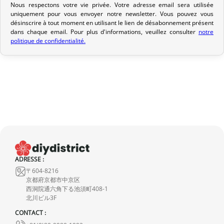
vous avez sélectionné lors de votre achat. Vous recevrez un e-mail
Nous respectons votre vie privée. Votre adresse email sera utilisée
de confirmation d’envoi pour suivre votre colis. Nous offrons
uniquement pour vous envoyer notre newsletter. Vous pouvez vous
désinscrire à tout moment en utilisant le lien de désabonnement présent
plusieurs options de livraison pour répondre à vos besoins.
dans chaque email. Pour plus d'informations, veuillez consulter
notre
politique de confidentialité.
Politique de retour
Si votre commande n’est pas encore expédiée, nous pouvons
l’annuler et vous rembourser intégralement.
Si elle est en cours d’acheminement ou livrée, veuillez nous la
retourner dans les 7 jours calendaires suivant sa réception (les
frais de retour sont à votre charge). Après vérification (produit
neuf et dans son emballage d’origine), nous vous rembourserons
le montant de votre commande, hors frais d’expédition initiaux.
ADRESSE :
Aucun remboursement ne sera effectué pour des produits
〒604-8216
endommagés.
京都府京都市中京区
西洞院通六角下る池須町408-1
En cas de défaut de notre part, contactez-nous dans les 72 heures
北川ビル3F
avec photos ou vidéo, afin que nous trouvions ensemble une
CONTACT :
solution rapide et adaptée.