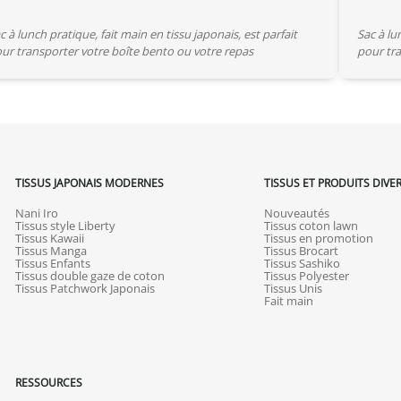
c à lunch pratique, fait main en tissu japonais, est parfait
Sac à lu
ur transporter votre boîte bento ou votre repas
pour tra
TISSUS JAPONAIS MODERNES
TISSUS ET PRODUITS DIVE
Nani Iro
Nouveautés
Tissus style Liberty
Tissus coton lawn
Tissus Kawaii
Tissus en promotion
Tissus Manga
Tissus Brocart
Tissus Enfants
Tissus Sashiko
Tissus double gaze de coton
Tissus Polyester
Tissus Patchwork Japonais
Tissus Unis
Fait main
RESSOURCES