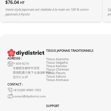
$
76.04
HT
Veste style Japonais est réalisée à la main en 100 % coton
Sa
japonais à Kyoto
po
TISSUS JAPONAIS TRADITIONNELS
ADRESSE :
Tissus Asanoha
Tissus Seigaiha
〒604-8216
Tissus Kanoko
京都府京都市中京区
Tissus Chirimen
西洞院通六角下る池須町408-1
Tissus Fleuris
Tissus Sakura
北川ビル3F
Tissus Animaux
CONTACT :
+81(0)80-9980-1992
contact@diydistrict.com
SUPPORT