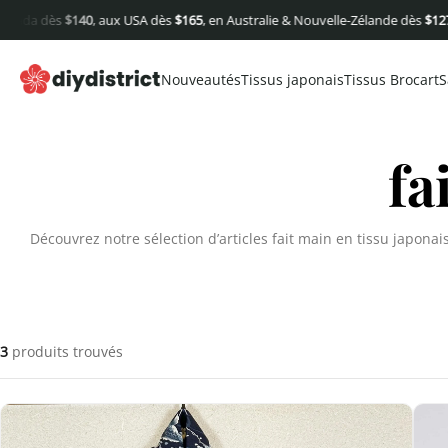
ada dès
$
140
, aux USA dès
$
165
, en Australie & Nouvelle-Zélande dès
$
127
(h
Nouveautés
Tissus japonais
Tissus Brocart
S
fa
Découvrez notre sélection d’articles fait main en tissu japonai
3
produits trouvés