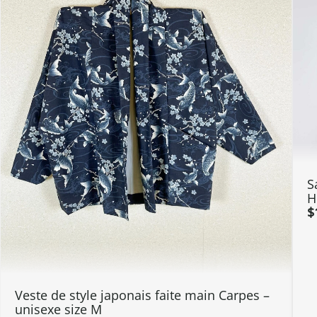
S
H
$
Veste de style japonais faite main Carpes –
unisexe size M