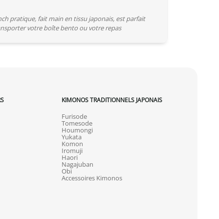
nch pratique, fait main en tissu japonais, est parfait
nsporter votre boîte bento ou votre repas
RS
KIMONOS TRADITIONNELS JAPONAIS
Furisode
Tomesode
Houmongi
Yukata
Komon
Iromuji
Haori
Nagajuban
Obi
Accessoires Kimonos