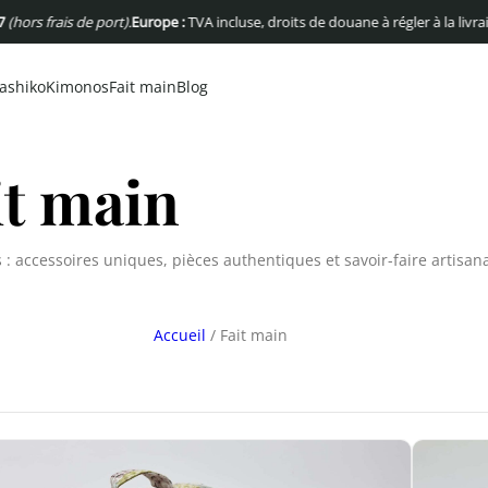
ors frais de port).
Europe :
TVA incluse, droits de douane à régler à la livraiso
ashiko
Kimonos
Fait main
Blog
it main
s : accessoires uniques, pièces authentiques et savoir-faire artisan
Accueil
/ Fait main