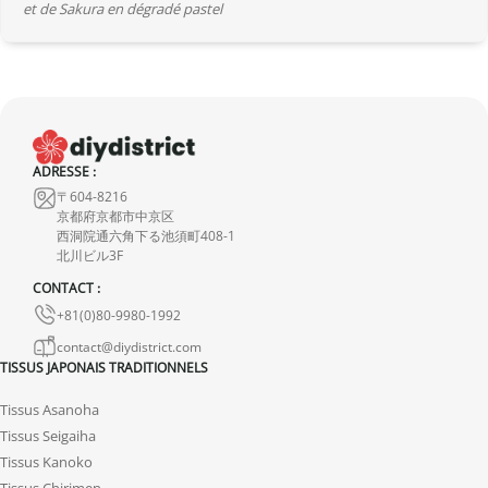
et de Sakura en dégradé pastel
ADRESSE :
〒604-8216
京都府京都市中京区
西洞院通六角下る池須町408-1
北川ビル3F
CONTACT :
+81(0)80-9980-1992
contact@diydistrict.com
TISSUS JAPONAIS TRADITIONNELS
Tissus Asanoha
Tissus Seigaiha
Tissus Kanoko
Tissus Chirimen