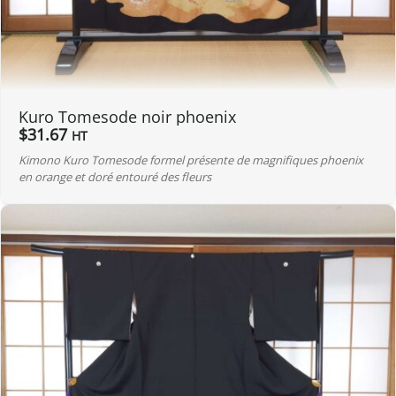
Kuro Tomesode noir phoenix
$
31.67
HT
Kimono Kuro Tomesode formel présente de magnifiques phoenix
en orange et doré entouré des fleurs