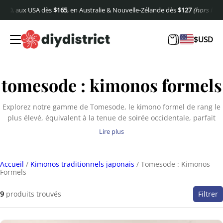
USA dès
$
165
, en Australie & Nouvelle-Zélande dès
$
127
(hors frais de port).
E
$
USD
tomesode : kimonos formels
Explorez notre gamme de Tomesode, le kimono formel de rang le
plus élevé, équivalent à la tenue de soirée occidentale, parfait
pour les occasions solennelles et les célébrations.
Lire plus
Accueil
/
Kimonos traditionnels japonais
/ Tomesode : Kimonos
Formels
9
produits trouvés
Filtrer