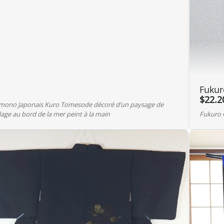
Fukur
$
22.2
mono Japonais Kuro Tomesode décoré d’un paysage de
llage au bord de la mer peint à la main
Fukuro 