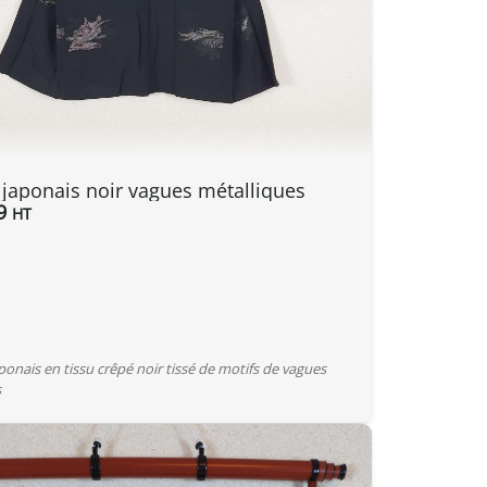
 japonais noir vagues métalliques
9
HT
ponais en tissu crêpé noir tissé de motifs de vagues
s