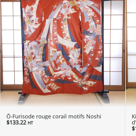
Ō-Furisode rouge corail motifs Noshi
K
$
133.22
d
HT
$