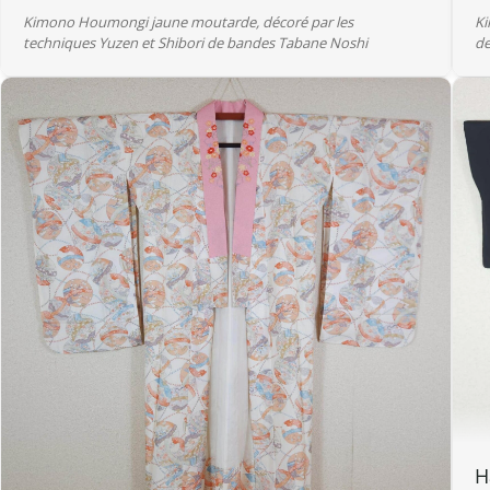
Kimono Houmongi jaune moutarde, décoré par les
Ki
techniques Yuzen et Shibori de bandes Tabane Noshi
de
H