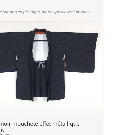
de Kimono en plastique, pour exposer vos Kimonos
 noir moucheté effet métallique
nt