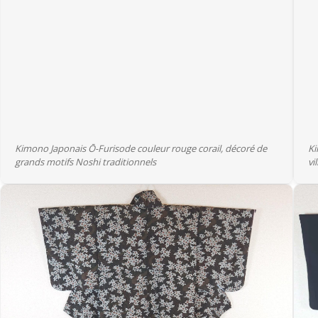
Kimono Japonais Ō-Furisode couleur rouge corail, décoré de
Ki
grands motifs Noshi traditionnels
vi