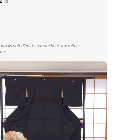
2
HT
ponais noir d’un tissu moucheté aux reflets
ques