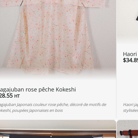
Haori
$
34.8
agajuban rose pêche Kokeshi
28.55
HT
gajuban Japonais couleur rose pêche, décoré de motifs de
Haori ja
keshi, poupées Japonaises en bois
stylisée