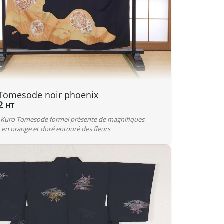
Tomesode noir phoenix
2
HT
Kuro Tomesode formel présente de magnifiques
en orange et doré entouré des fleurs