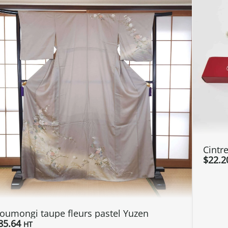
Cintr
$
22.2
oumongi taupe fleurs pastel Yuzen
85.64
HT