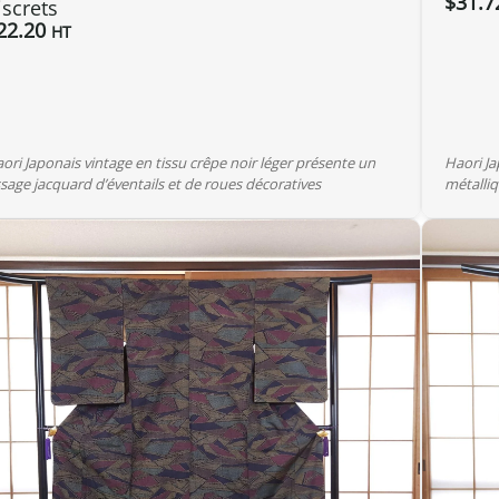
$
31.7
iscrets
22.20
HT
ori Japonais vintage en tissu crêpe noir léger présente un
Haori Ja
ssage jacquard d’éventails et de roues décoratives
métalli