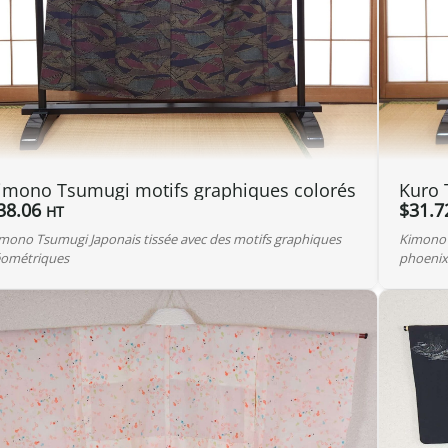
imono Tsumugi motifs graphiques colorés
Kuro 
38.06
$
31.7
HT
mono Tsumugi Japonais tissée avec des motifs graphiques
Kimono 
ométriques
phoenix 