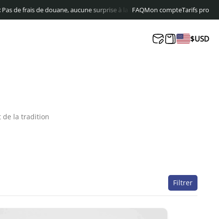
ane, aucune surprise à la livraison
Livraison offerte en Europe & au Canada 
FAQ
Mon compte
Tarifs pro
$
USD
de la tradition
Filtrer