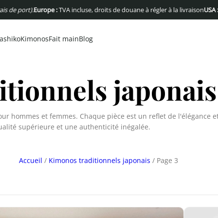
:
TVA incluse, droits de douane à régler à la livraison
USA :
Pas de frais de dou
ashiko
Kimonos
Fait main
Blog
tionnels japonais
ur hommes et femmes. Chaque pièce est un reflet de l'élégance et 
alité supérieure et une authenticité inégalée.
Accueil
/
Kimonos traditionnels japonais
/ Page 3