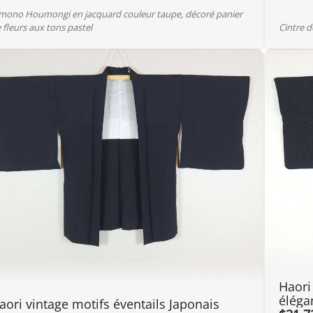
mono Houmongi en jacquard couleur taupe, décoré panier
 fleurs aux tons pastel
Cintre 
Haori
éléga
aori vintage motifs éventails Japonais