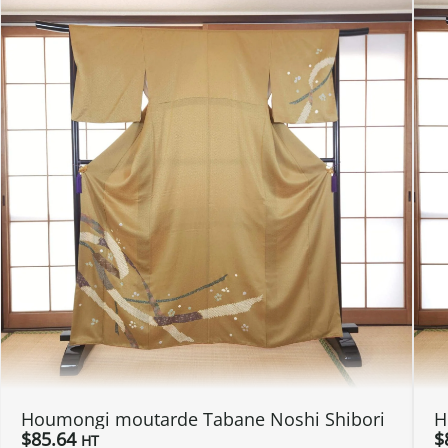
Houmongi moutarde Tabane Noshi Shibori
H
$
85.64
$
HT