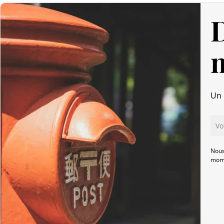
D
Un 
Nous
mome