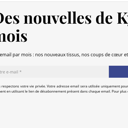
es nouvelles de K
Royaume-Uni (UK)
Au Royaume-Uni,
la franchise douan
mois
UK‑Japan CEPA, la plupart des droit
Ainsi, même pour des commandes
s
soumis aux droits de douane. En rev
email par mois : nos nouveaux tissus, nos coups de cœur e
transporteur reste due lors de l’impo
Délai de préparation
Nous expédions vos colis dans le mon
pays dans la liste proposée lors de l
 respectons votre vie privée. Votre adresse email sera utilisée uniquement pour
contacter pour que nous puissions é
nt en utilisant le lien de désabonnement présent dans chaque email. Pour plus d
Votre commande est préparée dans le
et remise au transporteur que vous a
mail de confirmation d’envoi pour sui
pour répondre à vos besoins.