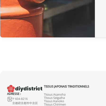
TISSUS JAPONAIS TRADITIONNELS
ADRESSE :
Tissus Asanoha
Tissus Seigaiha
〒604-8216
Tissus Kanoko
京都府京都市中京区
Tissus Chirimen