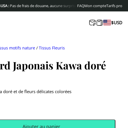
as de frais de douane, aucune surprise à la livraison
FAQ
Mon compte
Livraison offerte en Eu
Tarifs pro
$
USD
ssus motifs nature
/
Tissus Fleuris
ard Japonais Kawa doré
 doré et de fleurs délicates colorées
Ajouter au panier