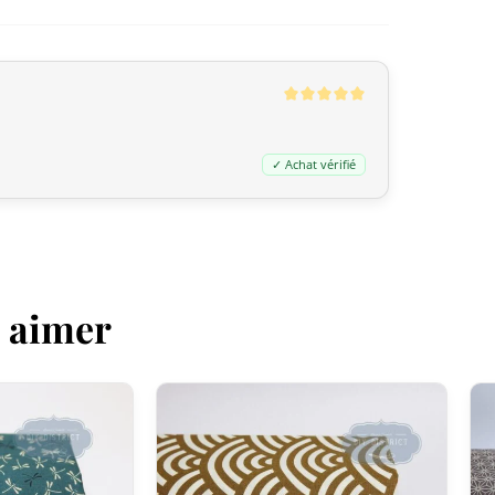
Les envois vers les États-Unis via J
Il se pourrait que d’un écran à un au
(droits et taxes prépayés, rien à régle
Europe (Union européenne)
Nous avons intégré le système
IOSS
✓ Achat vérifié
européennes :
Commandes ≤ 150 € (hors frais de por
commande via IOSS : aucune TVA à ré
européenne du 1er juillet 2026, un d
s’applique aux colis de faible valeur 
z aimer
de ses frais de présentation
. Ces fr
reversés.
Commandes > 150€ :
Grâce à l’Acco
in Japan bénéficient d’une
exonérati
dossier transporteur s’appliquent à l