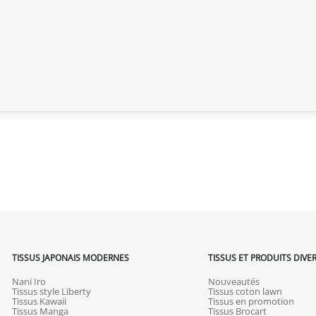
Politique de retour
Si votre commande n’est pas encore
intégralement.
Si elle est en cours d’acheminement o
calendaires suivant sa réception (les 
(produit neuf et dans son emballage
commande, hors frais d’expédition 
produits endommagés.
En cas de défaut de notre part, cont
que nous trouvions ensemble une so
TISSUS JAPONAIS MODERNES
TISSUS ET PRODUITS DIVE
Nani Iro
Nouveautés
Tissus style Liberty
Tissus coton lawn
Tissus Kawaii
Tissus en promotion
Tissus Manga
Tissus Brocart