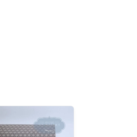
apan Post sont de nouveau disponibles,
désormais en DDP
tre les couleurs soient différentes sur certains produits.
r à la livraison).
(Import One-Stop Shop) pour simplifier vos commandes
t) :
la TVA est collectée directement lors de votre
gler à la réception. Depuis la réforme douanière
roit de douane forfaitaire de 3 € par catégorie de produit
:
il est perçu par le transporteur à la livraison, accompagné
ais sont fixés par le transporteur et ne nous sont pas
rd de Partenariat Économique UE–Japon, nos produits made
on totale de droits de douane
. Seuls la TVA et les frais de
a livraison.