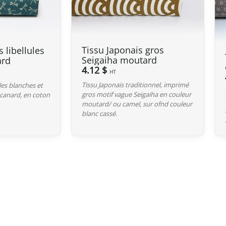
Canada
Pour le Canada, la franchise douaniè
entre le Canada et le Japon, nos pr
Tissu Japonais gros
 libellules
Seigaiha moutard
ard
droits de douane même si la valeur 
4.12 $
HT
Cependant, dès que la commande
e
Tissu Japonais traditionnel, imprimé
ules blanches et
valeur déclarée, même si les droits 
gros motif vague Seigaiha en couleur
 canard, en coton
moutard/ ou camel, sur ofnd couleur
blanc cassé.
Australie
Bien que
le seuil de franchise soit à
Services Tax, équivalente à 10 %) s’a
que soit la valeur déclarée.
Pour les commandes
dépassant 1 0
(généralement autour de 5 % selon le
dédouanement.