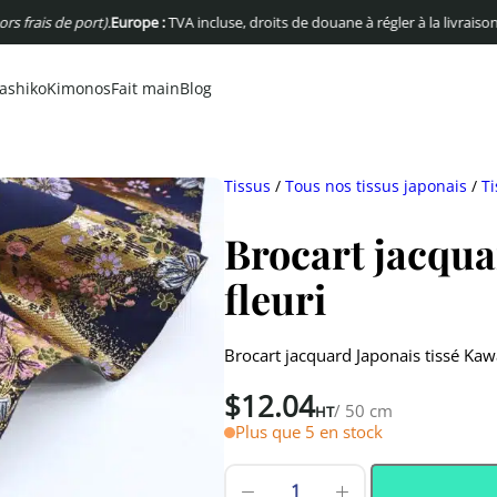
is de port).
Europe :
TVA incluse, droits de douane à régler à la livraison
USA :
P
ashiko
Kimonos
Fait main
Blog
Tissus
/
Tous nos tissus japonais
/
Ti
Brocart jacqu
fleuri
Brocart jacquard Japonais tissé Kawa
$
12.04
/ 50 cm
HT
Plus que 5 en stock