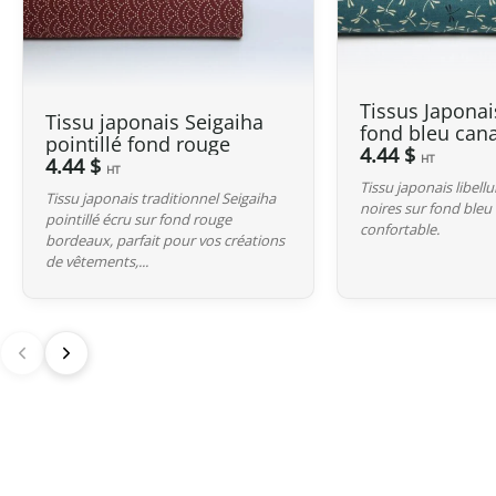
Tissus Japonais
Tissu japonais Seigaiha
fond bleu can
pointillé fond rouge
4.44 $
HT
4.44 $
HT
Tissu japonais libell
Tissu japonais traditionnel Seigaiha
noires sur fond bleu
pointillé écru sur fond rouge
confortable.
bordeaux, parfait pour vos créations
de vêtements,...