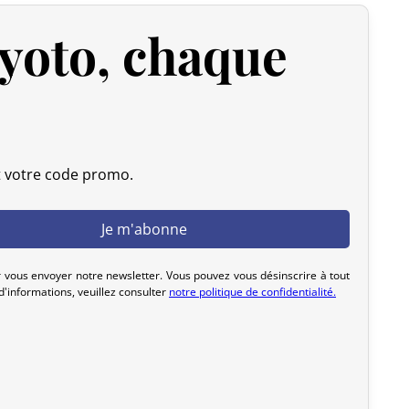
yoto, chaque
ière est fixée à 135 GBP
. Cependant, grâce à l’accord
s de douane sur nos produits made in Japan sont annulés.
upérieures à 135 GBP
, nos produits japonais ne sont pas
anche, la TVA (généralement de 20 %) et frais de
t votre code promo.
rtation.
de entier à partir du Japon. Si vous ne trouvez pas votre
a saisie de votre adresse de livraison, n’hésitez pas à nous
 vous envoyer notre newsletter. Vous pouvez vous désinscrire à tout
tudier ensemble la meilleure option.
'informations, veuillez consulter
notre politique de confidentialité.
s 2 jours ouvrables suivant la réception de votre paiement
vez sélectionné lors de votre achat. Vous recevrez un e-
vre votre colis. Nous offrons plusieurs options de livraison