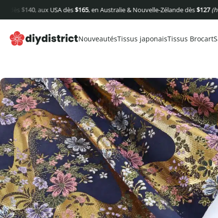
s
$
140
, aux USA dès
$
165
, en Australie & Nouvelle-Zélande dès
$
127
(hors fra
Nouveautés
Tissus japonais
Tissus Brocart
S