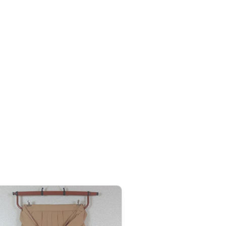
r à la livraison).
tre les couleurs soient différentes sur certains produits.
(Import One-Stop Shop) pour simplifier vos commandes
t) :
la TVA est collectée directement lors de votre
gler à la réception. Depuis la réforme douanière
roit de douane forfaitaire de 3 € par catégorie de produit
:
il est perçu par le transporteur à la livraison, accompagné
ais sont fixés par le transporteur et ne nous sont pas
rd de Partenariat Économique UE–Japon, nos produits made
on totale de droits de douane
. Seuls la TVA et les frais de
a livraison.