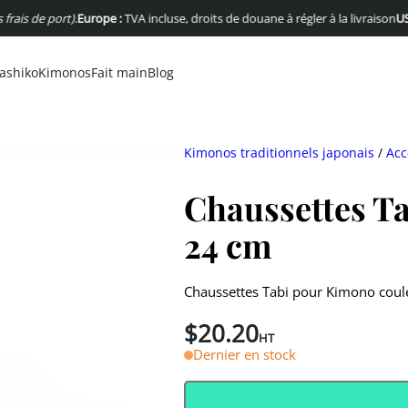
e port).
Europe :
TVA incluse, droits de douane à régler à la livraison
USA :
Pas 
ashiko
Kimonos
Fait main
Blog
Kimonos traditionnels japonais
/
Acc
Chaussettes Ta
24 cm
Chaussettes Tabi pour Kimono couleu
$
20.20
HT
Dernier en stock