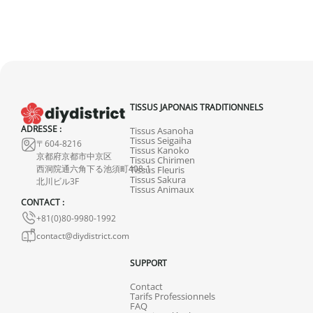
TISSUS JAPONAIS TRADITIONNELS
ADRESSE :
Tissus Asanoha
Tissus Seigaiha
〒604-8216
Tissus Kanoko
京都府京都市中京区
Tissus Chirimen
西洞院通六角下る池須町408-1
Tissus Fleuris
Tissus Sakura
北川ビル3F
Tissus Animaux
CONTACT :
+81(0)80-9980-1992
contact@diydistrict.com
SUPPORT
Contact
Tarifs Professionnels
FAQ