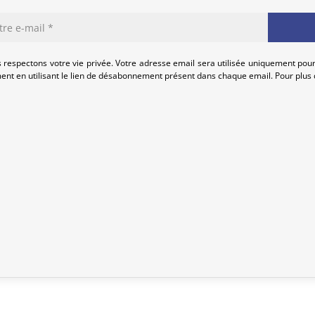
Politique de retour – Kimonos &
Si votre commande n’est pas encore
intégralement.
 respectons votre vie privée. Votre adresse email sera utilisée uniquement pour
nt en utilisant le lien de désabonnement présent dans chaque email. Pour plus d
Pour les kimonos, les retours ne son
commandé. Les retours pour des rais
coloris par rapport aux photos ou u
Nous vous invitons à lire attentiveme
sont détaillées.
Bien que nous inspectons soigneuse
imperfections dues à sa nature de p
Toute imperfection notable est menti
cela signifie qu’il est minime et n’en