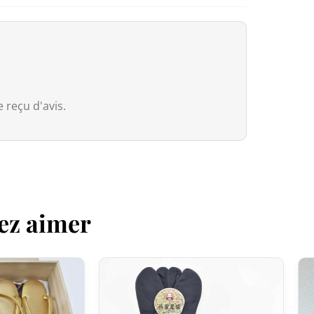
(droits et taxes prépayés, rien à régle
Il se pourrait que d’un écran à un au
Europe (Union européenne)
Nous avons intégré le système
IOSS
européennes :
 reçu d'avis.
Commandes ≤ 150 € (hors frais de por
commande via IOSS : aucune TVA à ré
européenne du 1er juillet 2026, un d
s’applique aux colis de faible valeur 
de ses frais de présentation
. Ces fr
ez aimer
reversés.
Commandes > 150€ :
Grâce à l’Acco
in Japan bénéficient d’une
exonérati
dossier transporteur s’appliquent à l