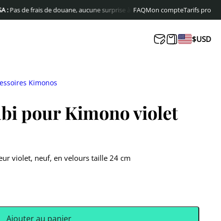
de frais de douane, aucune surprise à la livraison
FAQ
Livraison offerte en Europ
Mon compte
Tarifs pro
$
USD
essoires Kimonos
bi pour Kimono violet
r violet, neuf, en velours taille 24 cm
Ajouter au panier