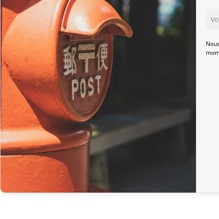
Nous
mome