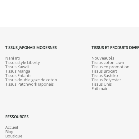
TISSUS JAPONAIS MODERNES
TISSUS ET PRODUITS DIVE
Nani Iro
Nouveautés
Tissus style Liberty
Tissus coton lawn
Tissus Kawaii
Tissus en promotion
Tissus Manga
Tissus Brocart
Tissus Enfants
Tissus Sashiko
Tissus double gaze de coton
Tissus Polyester
Tissus Patchwork Japonais
Tissus Unis
Fait main
RESSOURCES
Accueil
Blog
Boutique