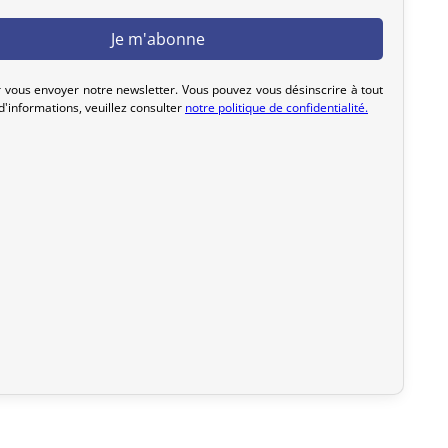
 Accessoires
 expédiée, nous pouvons l’annuler et vous rembourser
 vous envoyer notre newsletter. Vous pouvez vous désinscrire à tout
'informations, veuillez consulter
notre politique de confidentialité.
t acceptés que si le produit reçu ne correspond pas à celui
ons telles qu’un problème de taille, une différence de
n simple changement d’avis ne seront pas pris en compte.
nt la fiche de description, où toutes les caractéristiques
ment chaque kimono, il peut présenter de légères
roduit d’occasion mais ne présentent aucune déchirure.
onnée dans la fiche produit. Si aucun défaut n’est indiqué,
tache en rien la qualité du produit.