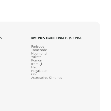
RS
KIMONOS TRADITIONNELS JAPONAIS
Furisode
Tomesode
Houmongi
Yukata
Komon
Iromuji
Haori
Nagajuban
Obi
Accessoires Kimonos