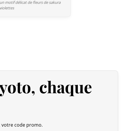
un motif délicat de fleurs de sakura
violettes
ière est fixée à 135 GBP
. Cependant, grâce à l’accord
s de douane sur nos produits made in Japan sont annulés.
upérieures à 135 GBP
, nos produits japonais ne sont pas
anche, la TVA (généralement de 20 %) et frais de
rtation.
de entier à partir du Japon. Si vous ne trouvez pas votre
yoto, chaque
a saisie de votre adresse de livraison, n’hésitez pas à nous
tudier ensemble la meilleure option.
s 2 jours ouvrables suivant la réception de votre paiement
vez sélectionné lors de votre achat. Vous recevrez un e-
vre votre colis. Nous offrons plusieurs options de livraison
t votre code promo.