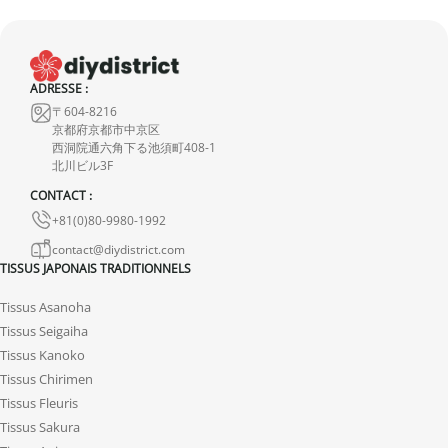
par rapport aux photos ou un simple changement d’avis ne seront
pas pris en compte. Nous vous invitons à lire attentivement la
fiche de description, où toutes les caractéristiques sont détaillées.
ADRESSE :
Bien que nous inspectons soigneusement chaque kimono, il peut
〒604-8216
présenter de légères imperfections dues à sa nature de produit
京都府京都市中京区
d’occasion mais ne présentent aucune déchirure. Toute
西洞院通六角下る池須町408-1
北川ビル3F
imperfection notable est mentionnée dans la fiche produit. Si
CONTACT :
aucun défaut n’est indiqué, cela signifie qu’il est minime et
+81(0)80-9980-1992
n’entache en rien la qualité du produit.
contact@diydistrict.com
TISSUS JAPONAIS TRADITIONNELS
Tissus Asanoha
Tissus Seigaiha
Tissus Kanoko
Tissus Chirimen
Tissus Fleuris
Tissus Sakura