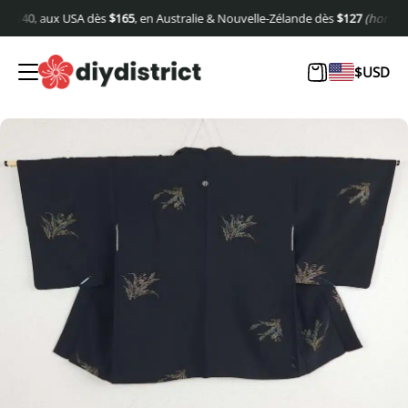
40
, aux USA dès
$
165
, en Australie & Nouvelle-Zélande dès
$
127
(hors frais d
$
USD