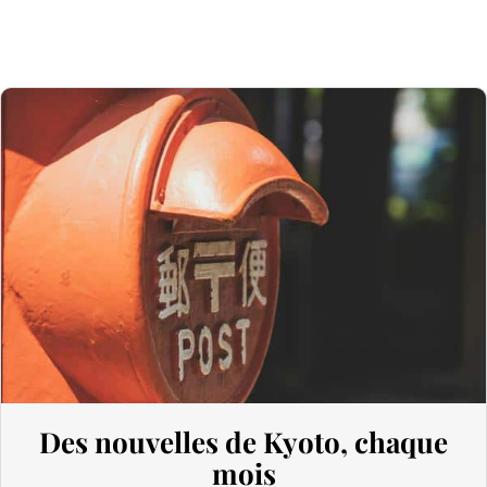
s’applique sur toutes les importations depuis le Japon, quelle que
soit la valeur déclarée.
Pour les commandes
dépassant 1 000 AUD
, en plus de la GST,
des
droits de douane
(généralement autour de 5 % selon le type de
produit) peuvent être appliqués lors du dédouanement.
Royaume-Uni (UK)
Au Royaume-Uni,
la franchise douanière est fixée à 135 GBP
.
Cependant, grâce à l’accord UK‑Japan CEPA, la plupart des droits
de douane sur nos produits made in Japan sont annulés.
Ainsi, même pour des commandes
supérieures à 135 GBP
, nos
produits japonais ne sont pas soumis aux droits de douane. En
revanche, la TVA (généralement de 20 %) et frais de transporteur
reste due lors de l’importation.
Des nouvelles de Kyoto, chaque
mois
Délai de préparation