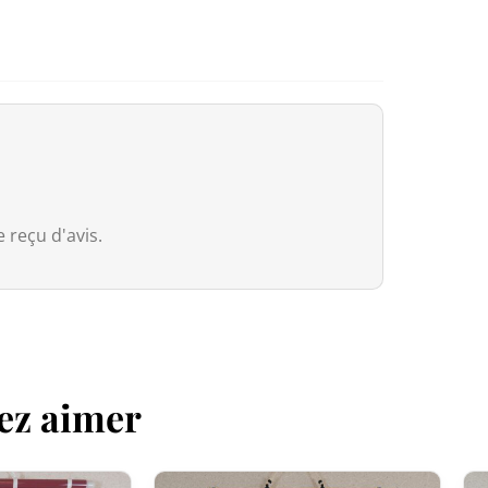
Europe (Union européenne)
Maru Obi ceinture Kimono Japonai
Nous avons intégré le système
IOSS
Obi est en très bon état.
européennes :
Dimensions
approximatives
:
Larg
Le prix indiqué est pour le Obi seu
Commandes ≤ 150 € (hors frais de por
Entretien : Nettoyage à sec uniq
commande via IOSS : aucune TVA à ré
européenne du 1er juillet 2026, un d
Il se pourrait que d’un écran à un au
s’applique aux colis de faible valeur 
 reçu d'avis.
de ses frais de présentation
. Ces fr
reversés.
Commandes > 150€ :
Grâce à l’Acco
in Japan bénéficient d’une
exonérati
dossier transporteur s’appliquent à l
ez aimer
Canada
Pour le Canada, la franchise douaniè