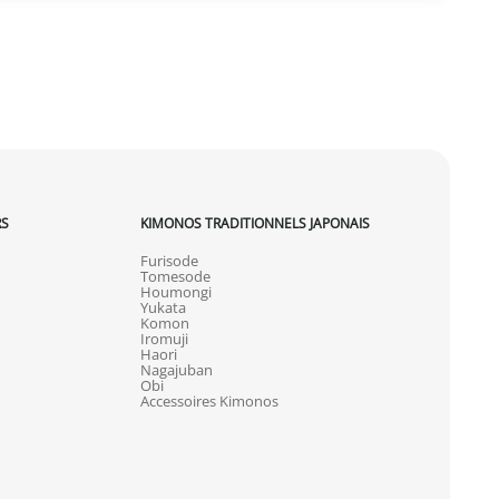
RS
KIMONOS TRADITIONNELS JAPONAIS
Furisode
Tomesode
Houmongi
Yukata
Komon
Iromuji
Haori
Nagajuban
Obi
Accessoires Kimonos