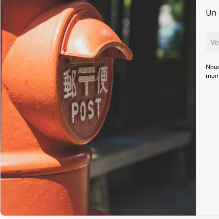
Un 
Nous
mome