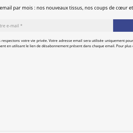
intégralement.
email par mois : nos nouveaux tissus, nos coups de cœur e
Pour les kimonos, les retours ne son
commandé. Les retours pour des rais
coloris par rapport aux photos ou u
Nous vous invitons à lire attentiveme
 respectons votre vie privée. Votre adresse email sera utilisée uniquement pour
nt en utilisant le lien de désabonnement présent dans chaque email. Pour plus d
sont détaillées.
Bien que nous inspectons soigneuse
imperfections dues à sa nature de p
Toute imperfection notable est menti
cela signifie qu’il est minime et n’en