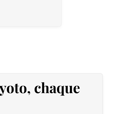
ière est fixée à 135 GBP
. Cependant, grâce à l’accord
s de douane sur nos produits made in Japan sont annulés.
upérieures à 135 GBP
, nos produits japonais ne sont pas
anche, la TVA (généralement de 20 %) et frais de
rtation.
de entier à partir du Japon. Si vous ne trouvez pas votre
a saisie de votre adresse de livraison, n’hésitez pas à nous
tudier ensemble la meilleure option.
s 2 jours ouvrables suivant la réception de votre paiement
vez sélectionné lors de votre achat. Vous recevrez un e-
yoto, chaque
vre votre colis. Nous offrons plusieurs options de livraison
 Accessoires
 expédiée, nous pouvons l’annuler et vous rembourser