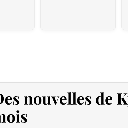
Au Royaume-Uni,
la franchise douan
UK‑Japan CEPA, la plupart des droit
Ainsi, même pour des commandes
s
soumis aux droits de douane. En rev
transporteur reste due lors de l’impo
Délai de préparation
Nous expédions vos colis dans le mon
pays dans la liste proposée lors de l
contacter pour que nous puissions é
Votre commande est préparée dans le
et remise au transporteur que vous a
es nouvelles de K
mail de confirmation d’envoi pour sui
pour répondre à vos besoins.
mois
Politique de retour – Kimonos &
Si votre commande n’est pas encore