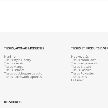
TISSUS JAPONAIS MODERNES
TISSUS ET PRODUITS DIVE
Nani Iro
Nouveautés
Tissus style Liberty
Tissus coton lawn
Tissus Kawaii
Tissus en promotion
Tissus Manga
Tissus Brocart
Tissus Enfants
Tissus Sashiko
Tissus double gaze de coton
Tissus Polyester
Tissus Patchwork Japonais
Tissus Unis
Fait main
RESSOURCES