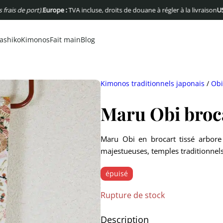
 port).
Europe :
TVA incluse, droits de douane à régler à la livraison
USA :
Pas d
ashiko
Kimonos
Fait main
Blog
Kimonos traditionnels japonais
/
Obi
Maru Obi broca
Maru Obi en brocart tissé arbore
majestueuses, temples traditionnels
épuisé
Rupture de stock
Description