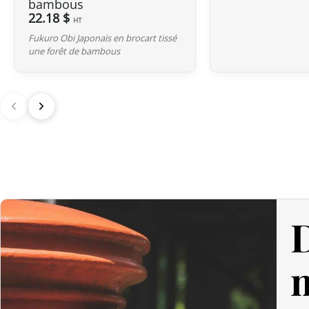
bambous
22.18 $
HT
Fukuro Obi Japonais en brocart tissé
une forêt de bambous
D