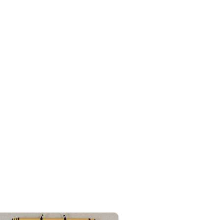
s vintage/ occasion.
(Import One-Stop Shop) pour simplifier vos commandes
eur 32 cm – Longueur 3.8
mètre
.
l.
t) :
la TVA est collectée directement lors de votre
uement.
gler à la réception. Depuis la réforme douanière
roit de douane forfaitaire de 3 € par catégorie de produit
tre les couleurs soient différentes sur certains produits.
:
il est perçu par le transporteur à la livraison, accompagné
ais sont fixés par le transporteur et ne nous sont pas
rd de Partenariat Économique UE–Japon, nos produits made
on totale de droits de douane
. Seuls la TVA et les frais de
a livraison.
re est fixée à
20 CAD
. Grâce à l’accord de libre-échange