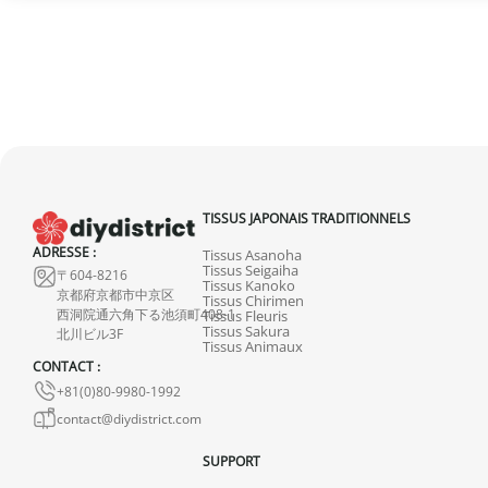
TISSUS JAPONAIS TRADITIONNELS
ADRESSE :
Tissus Asanoha
Tissus Seigaiha
〒604-8216
Tissus Kanoko
京都府京都市中京区
Tissus Chirimen
西洞院通六角下る池須町408-1
Tissus Fleuris
Tissus Sakura
北川ビル3F
Tissus Animaux
CONTACT :
+81(0)80-9980-1992
contact@diydistrict.com
SUPPORT