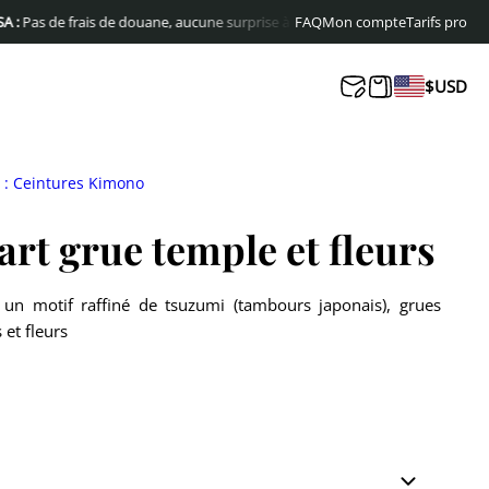
e frais de douane, aucune surprise à la livraison
FAQ
Livraison offerte en Europe
Mon compte
Tarifs pro
$
USD
 : Ceintures Kimono
rt grue temple et fleurs
 un motif raffiné de tsuzumi (tambours japonais), grues
 et fleurs