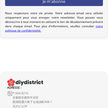
Votre commande est préparée dans les 2 jours ouvrables suivant
la réception de votre paiement et remise au transporteur que
vous avez sélectionné lors de votre achat. Vous recevrez un e-mail
Nous respectons votre vie privée. Votre adresse email sera utilisée
uniquement pour vous envoyer notre newsletter. Vous pouvez vous
de confirmation d’envoi pour suivre votre colis. Nous offrons
désinscrire à tout moment en utilisant le lien de désabonnement présent
plusieurs options de livraison pour répondre à vos besoins.
dans chaque email. Pour plus d'informations, veuillez consulter
notre
politique de confidentialité.
Politique de retour
Si votre commande n’est pas encore expédiée, nous pouvons
l’annuler et vous rembourser intégralement.
Si elle est en cours d’acheminement ou livrée, veuillez nous la
retourner dans les 7 jours calendaires suivant sa réception (les
frais de retour sont à votre charge). Après vérification (produit
neuf et dans son emballage d’origine), nous vous rembourserons
le montant de votre commande, hors frais d’expédition initiaux.
ADRESSE :
Aucun remboursement ne sera effectué pour des produits
〒604-8216
endommagés.
京都府京都市中京区
西洞院通六角下る池須町408-1
En cas de défaut de notre part, contactez-nous dans les 72 heures
北川ビル3F