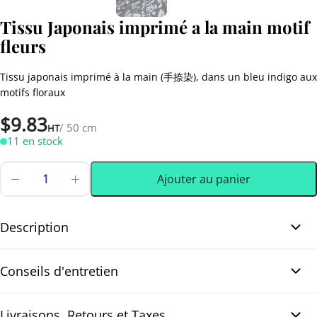
Tissu Japonais imprimé a la main motif
fleurs
Tissu japonais imprimé à la main (手捺染), dans un bleu indigo aux
motifs floraux
$
9.83
/ 50 cm
HT
11 en stock
Ajouter au panier
quantité
de
0.50 m
(0.55 yd)
Tissu
Japonais
Description
imprimé
a
Tissu Japonais imprimé a la main motif fleurs. Magnifique tissu
la
Conseils d'entretien
main
japonais imprimé à la main (手捺染), dans un bleu indigo profond
motif
aux motifs floraux raffinés. Les fleurs blanches écrues se
fleurs
détachent sur le fond bleu avec une élégance naturelle. Le tissu
Livraisons, Retours et Taxes