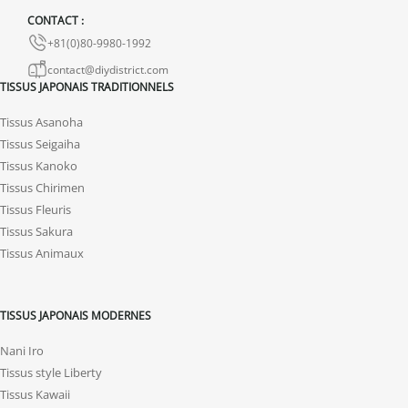
avec photos ou vidéo, afin que nous trouvions ensemble une
CONTACT :
solution rapide et adaptée.
+81(0)80-9980-1992
contact@diydistrict.com
TISSUS JAPONAIS TRADITIONNELS
Tissus Asanoha
Tissus Seigaiha
Tissus Kanoko
Tissus Chirimen
Tissus Fleuris
Tissus Sakura
Tissus Animaux
TISSUS JAPONAIS MODERNES
Nani Iro
Tissus style Liberty
Tissus Kawaii