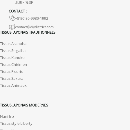
北川ビル3F
En cas de défaut de notre part, contactez-nous dans les 72 heures
avec photos ou vidéo, afin que nous trouvions ensemble une
CONTACT :
solution rapide et adaptée.
+81(0)80-9980-1992
contact@diydistrict.com
TISSUS JAPONAIS TRADITIONNELS
Tissus Asanoha
Tissus Seigaiha
Tissus Kanoko
Tissus Chirimen
Tissus Fleuris
Tissus Sakura
Tissus Animaux
TISSUS JAPONAIS MODERNES
Nani Iro
Tissus style Liberty