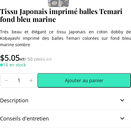
Tissu Japonais imprimé balles Temari
fond bleu marine
Très beau et élégant ce tissu Japonais en coton dobby de
Kobayashi imprimé des balles Temari colorées sur fond bleu
marine sombre
Le
Le
$
5.05
/ 50 cm
$
6.69
HT
prix
prix
16 en stock
initial
actuel
Ajouter au panier
était :
est :
quantité
de
0.50 m
(0.55 yd)
$6.69.
$5.05.
Tissu
Japonais
Description
imprimé
balles
Tissu Japonais imprimé balles Temari fond bleu
Temari
Conseils d'entretien
fond
marine. Découvrez ce tissu japonais en coton Dobby : un champ
bleu
de balles Temari colorées flotte sur un fond bleu marine très
marine