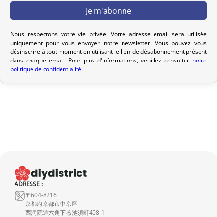
Votre commande est préparée dans les 2 jours ouvrables suivant
la réception de votre paiement et remise au transporteur que
Nous respectons votre vie privée. Votre adresse email sera utilisée
vous avez sélectionné lors de votre achat. Vous recevrez un e-mail
uniquement pour vous envoyer notre newsletter. Vous pouvez vous
de confirmation d’envoi pour suivre votre colis. Nous offrons
désinscrire à tout moment en utilisant le lien de désabonnement présent
dans chaque email. Pour plus d'informations, veuillez consulter
notre
plusieurs options de livraison pour répondre à vos besoins.
politique de confidentialité.
Politique de retour
Si votre commande n’est pas encore expédiée, nous pouvons
l’annuler et vous rembourser intégralement.
Si elle est en cours d’acheminement ou livrée, veuillez nous la
retourner dans les 7 jours calendaires suivant sa réception (les
frais de retour sont à votre charge). Après vérification (produit
neuf et dans son emballage d’origine), nous vous rembourserons
le montant de votre commande, hors frais d’expédition initiaux.
ADRESSE :
Aucun remboursement ne sera effectué pour des produits
〒604-8216
京都府京都市中京区
endommagés.
西洞院通六角下る池須町408-1