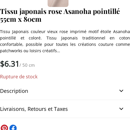
Tissu japonais rose Asanoha pointillé
55cm x 80cm
Tissu Japonais couleur vieux rose imprimé motif étoile Asanoha
pointillé et coloré. Tissu Japonais traditionnel en coton
confortable, possible pour toutes les créations couture comme
patchworks ou loisirs créatifs…
$
6.31
/ 50 cm
Rupture de stock
Description
Tissu japonais rose Asanoha pointillé
55cm x 80cm
Tissu Japonais
Livraisons, Retours et Taxes
couleur vieux rose imprimé motif étoile Asanoha pointillé et
coloré. Tissu Japonais traditionnel en coton confortable, possible
pour toutes les créations couture comme patchworks ou loisirs
États-Unis