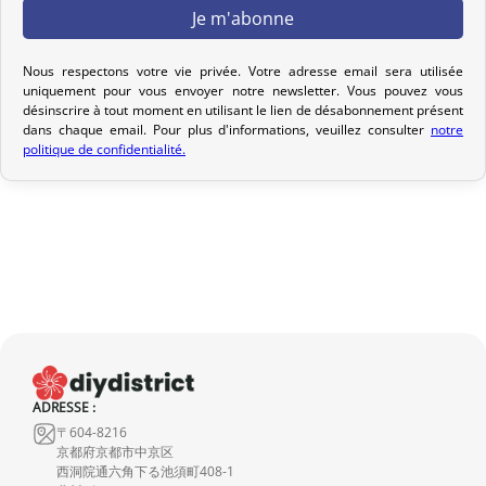
Votre commande est préparée dans les 2 jours ouvrables suivant
la réception de votre paiement et remise au transporteur que
vous avez sélectionné lors de votre achat. Vous recevrez un e-mail
Nous respectons votre vie privée. Votre adresse email sera utilisée
de confirmation d’envoi pour suivre votre colis. Nous offrons
uniquement pour vous envoyer notre newsletter. Vous pouvez vous
désinscrire à tout moment en utilisant le lien de désabonnement présent
plusieurs options de livraison pour répondre à vos besoins.
dans chaque email. Pour plus d'informations, veuillez consulter
notre
politique de confidentialité.
Politique de retour
Si votre commande n’est pas encore expédiée, nous pouvons
l’annuler et vous rembourser intégralement.
Si elle est en cours d’acheminement ou livrée, veuillez nous la
retourner dans les 7 jours calendaires suivant sa réception (les
frais de retour sont à votre charge). Après vérification (produit
neuf et dans son emballage d’origine), nous vous rembourserons
le montant de votre commande, hors frais d’expédition initiaux.
Aucun remboursement ne sera effectué pour des produits
ADRESSE :
〒604-8216
endommagés.
京都府京都市中京区
西洞院通六角下る池須町408-1
En cas de défaut de notre part, contactez-nous dans les 72 heures