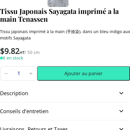
Tissu Japonais Sayagata imprimé a la
main Tenassen
Tissu japonais imprimé à la main (手捺染), dans un bleu indigo aux
motifs Sayagata
$
9.82
/ 50 cm
HT
6 en stock
Ajouter au panier
quantité
de
0.50 m
(0.55 yd)
Tissu
Japonais
Description
Sayagata
imprimé
Tissu Japonais Sayagata imprimé a la main Tenassen. Magnifique
a
Conseils d'entretien
la
tissu Japonais imprimé à la main (手捺染), dans un bleu indigo
main
profond aux motifs Sayagata raffinés. Le motif se déploie sur un
Tenassen
fond indigo profond avec de jolis accents écrus. Le tissu est en
Livraisons, Retours et Taxes