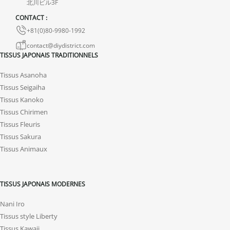
北川ビル3F
avec photos ou vidéo, afin que nous trouvions ensemble une
CONTACT :
solution rapide et adaptée.
+81(0)80-9980-1992
contact@diydistrict.com
TISSUS JAPONAIS TRADITIONNELS
Tissus Asanoha
Tissus Seigaiha
Tissus Kanoko
Tissus Chirimen
Tissus Fleuris
Tissus Sakura
Tissus Animaux
TISSUS JAPONAIS MODERNES
Nani Iro
Tissus style Liberty
Tissus Kawaii