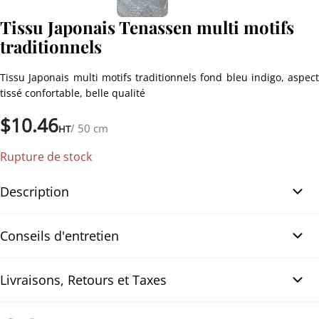
Tissu Japonais Tenassen multi motifs
traditionnels
Tissu Japonais multi motifs traditionnels fond bleu indigo, aspect
tissé confortable, belle qualité
$
10.46
/ 50 cm
HT
Rupture de stock
Description
Tissu Japonais Tenassen multi motifs traditionnels. Tissu japonais
Conseils d'entretien
multi motifs traditionnels, couleur écru, imprimé à la main (手捺
染) sur fond bleu indigo. Ce tissu en coton est très confortable,
légèrement épais et a un aspect tissé. Il présente des motifs
Livraisons, Retours et Taxes
Produit neutre
traditionnels tels que Sayagata, Hanabishi, Shippo…, dans une
Pour optimiser le nettoyage de vos tissus, il est recommandé
couleur écru. Provenant directement du Japon, ce tissu convient à