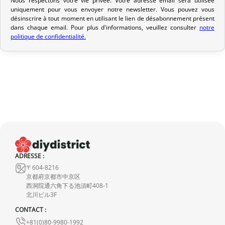
Nous respectons votre vie privée. Votre adresse email sera utilisée
vous avez sélectionné lors de votre achat. Vous recevrez un e-mail
uniquement pour vous envoyer notre newsletter. Vous pouvez vous
de confirmation d’envoi pour suivre votre colis. Nous offrons
désinscrire à tout moment en utilisant le lien de désabonnement présent
plusieurs options de livraison pour répondre à vos besoins.
dans chaque email. Pour plus d'informations, veuillez consulter
notre
politique de confidentialité.
Politique de retour
Si votre commande n’est pas encore expédiée, nous pouvons
l’annuler et vous rembourser intégralement.
Si elle est en cours d’acheminement ou livrée, veuillez nous la
retourner dans les 7 jours calendaires suivant sa réception (les
frais de retour sont à votre charge). Après vérification (produit
neuf et dans son emballage d’origine), nous vous rembourserons
le montant de votre commande, hors frais d’expédition initiaux.
ADRESSE :
Aucun remboursement ne sera effectué pour des produits
〒604-8216
endommagés.
京都府京都市中京区
西洞院通六角下る池須町408-1
En cas de défaut de notre part, contactez-nous dans les 72 heures
北川ビル3F
avec photos ou vidéo, afin que nous trouvions ensemble une
CONTACT :
solution rapide et adaptée.
+81(0)80-9980-1992