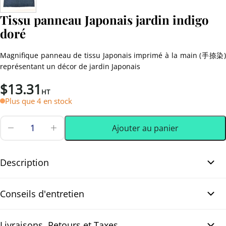
Tissu panneau Japonais jardin indigo
doré
Magnifique panneau de tissu Japonais imprimé à la main (手捺染)
représentant un décor de jardin Japonais
$
13.31
HT
Plus que 4 en stock
Ajouter au panier
quantité
de
1 pcs
Tissu
panneau
Description
Japonais
jardin
Tissu panneau Japonais jardin indigo doré. Tissu panneau
indigo
Conseils d'entretien
doré
Japonais Tenassen (手捺染) teint à la main, avec un élégant décor
de jardin Japonais sur fond indigo profond. Le motif représente
des lapins blancs, une lanterne en pierre, des rochers, des
Livraisons, Retours et Taxes