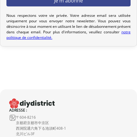
Votre commande est préparée dans les 2 jours ouvrables suivant
la réception de votre paiement et remise au transporteur que
Nous respectons votre vie privée. Votre adresse email sera utilisée
vous avez sélectionné lors de votre achat. Vous recevrez un e-mail
uniquement pour vous envoyer notre newsletter. Vous pouvez vous
de confirmation d’envoi pour suivre votre colis. Nous offrons
désinscrire à tout moment en utilisant le lien de désabonnement présent
dans chaque email. Pour plus d'informations, veuillez consulter
notre
plusieurs options de livraison pour répondre à vos besoins.
politique de confidentialité.
Politique de retour
Si votre commande n’est pas encore expédiée, nous pouvons
l’annuler et vous rembourser intégralement.
Si elle est en cours d’acheminement ou livrée, veuillez nous la
retourner dans les 7 jours calendaires suivant sa réception (les
frais de retour sont à votre charge). Après vérification (produit
neuf et dans son emballage d’origine), nous vous rembourserons
le montant de votre commande, hors frais d’expédition initiaux.
ADRESSE :
Aucun remboursement ne sera effectué pour des produits
〒604-8216
endommagés.
京都府京都市中京区
西洞院通六角下る池須町408-1
En cas de défaut de notre part, contactez-nous dans les 72 heures
北川ビル3F