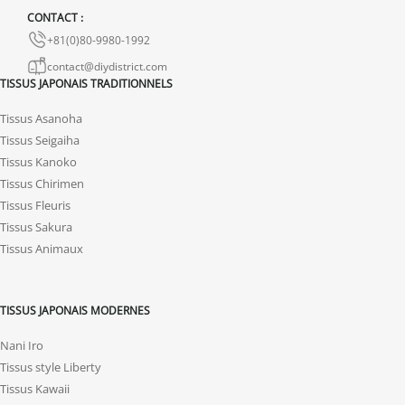
avec photos ou vidéo, afin que nous trouvions ensemble une
CONTACT :
solution rapide et adaptée.
+81(0)80-9980-1992
contact@diydistrict.com
TISSUS JAPONAIS TRADITIONNELS
Tissus Asanoha
Tissus Seigaiha
Tissus Kanoko
Tissus Chirimen
Tissus Fleuris
Tissus Sakura
Tissus Animaux
TISSUS JAPONAIS MODERNES
Nani Iro
Tissus style Liberty
Tissus Kawaii