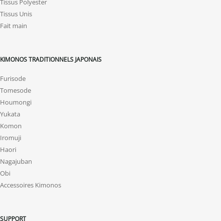
Tissus Polyester
Tissus Unis
Fait main
KIMONOS TRADITIONNELS JAPONAIS
Furisode
Tomesode
Houmongi
Yukata
Komon
Iromuji
Haori
Nagajuban
Obi
Accessoires Kimonos
SUPPORT