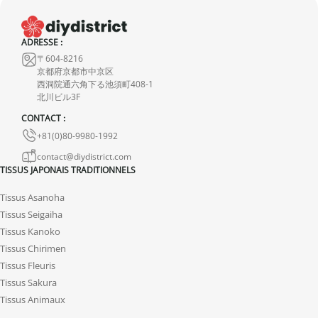
Bien que nous inspectons soigneusement chaque kimono, il peut
présenter de légères imperfections dues à sa nature de produit
ADRESSE :
d’occasion mais ne présentent aucune déchirure. Toute
〒604-8216
京都府京都市中京区
imperfection notable est mentionnée dans la fiche produit. Si
西洞院通六角下る池須町408-1
aucun défaut n’est indiqué, cela signifie qu’il est minime et
北川ビル3F
n’entache en rien la qualité du produit.
CONTACT :
+81(0)80-9980-1992
contact@diydistrict.com
TISSUS JAPONAIS TRADITIONNELS
Tissus Asanoha
Tissus Seigaiha
Tissus Kanoko
Tissus Chirimen
Tissus Fleuris
Tissus Sakura
Tissus Animaux