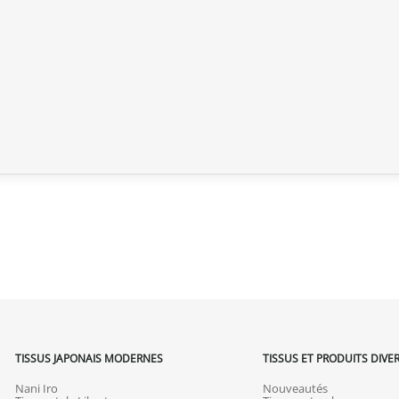
mail de confirmation d’envoi pour sui
pour répondre à vos besoins.
Politique de retour
Si votre commande n’est pas encore
intégralement.
Si elle est en cours d’acheminement o
calendaires suivant sa réception (les 
(produit neuf et dans son emballage
commande, hors frais d’expédition 
produits endommagés.
En cas de défaut de notre part, cont
que nous trouvions ensemble une so
TISSUS JAPONAIS MODERNES
TISSUS ET PRODUITS DIVE
Nani Iro
Nouveautés