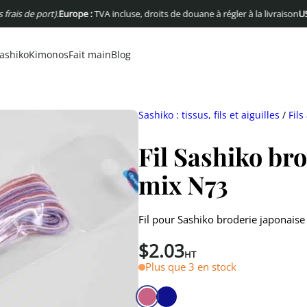
de port).
Europe :
TVA incluse, droits de douane à régler à la livraison
USA :
Pas
ashiko
Kimonos
Fait main
Blog
Sashiko : tissus, fils et aiguilles
/
Fils
Fil Sashiko br
mix N73
Fil pour Sashiko broderie japonais
$
2.03
HT
Plus que 3 en stock