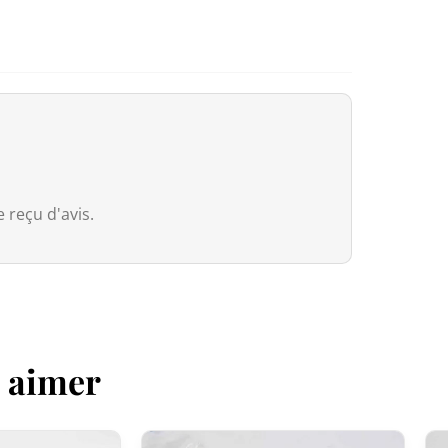
Japan Post
Les envois vers les États-Unis via J
(droits et taxes prépayés, rien à régle
Europe (Union européenne)
Nous avons intégré le système
IOSS
européennes :
 reçu d'avis.
Commandes ≤ 150 € (hors frais de por
commande via IOSS : aucune TVA à ré
européenne du 1er juillet 2026, un d
s’applique aux colis de faible valeur 
de ses frais de présentation
. Ces fr
z aimer
reversés.
Commandes > 150€ :
Grâce à l’Acco
in Japan bénéficient d’une
exonérati