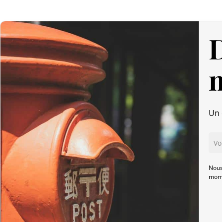
D
Un 
Nous
mome