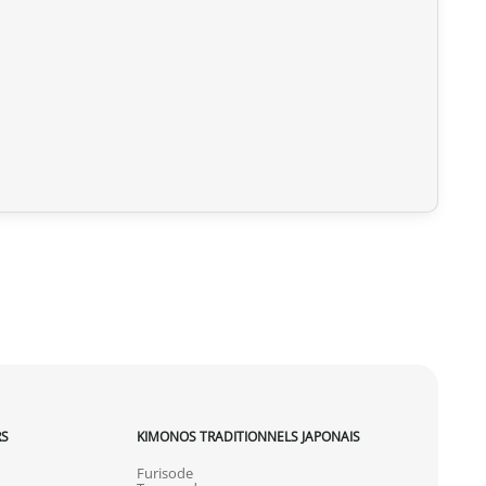
vre votre colis. Nous offrons plusieurs options de livraison
 expédiée, nous pouvons l’annuler et vous rembourser
u livrée, veuillez nous la retourner dans les 7 jours
frais de retour sont à votre charge). Après vérification
 d’origine), nous vous rembourserons le montant de votre
initiaux. Aucun remboursement ne sera effectué pour des
actez-nous dans les 72 heures avec photos ou vidéo, afin
lution rapide et adaptée.
RS
KIMONOS TRADITIONNELS JAPONAIS
Furisode