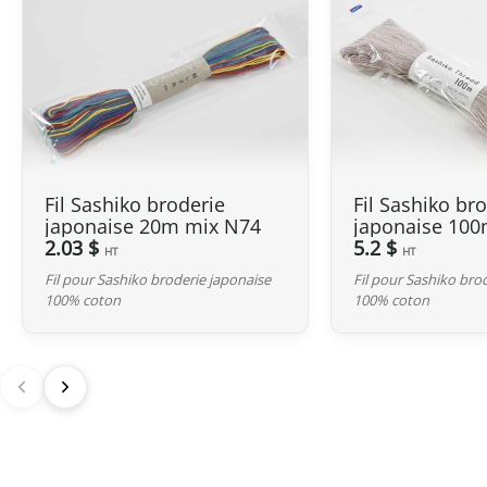
Fil Sashiko broderie
Fil Sashiko br
japonaise 20m mix N74
japonaise 100
2.03 $
N116
5.2 $
HT
HT
Fil pour Sashiko broderie japonaise
Fil pour Sashiko bro
100% coton
100% coton