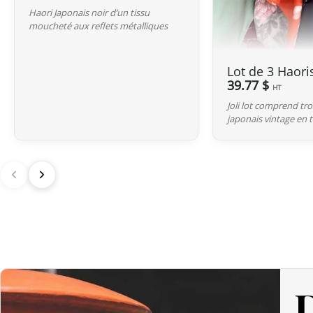
Haori Japonais noir d’un tissu
moucheté aux reflets métalliques
Lot de 3 Haori
39.77 $
HT
Joli lot comprend tro
japonais vintage en t
D