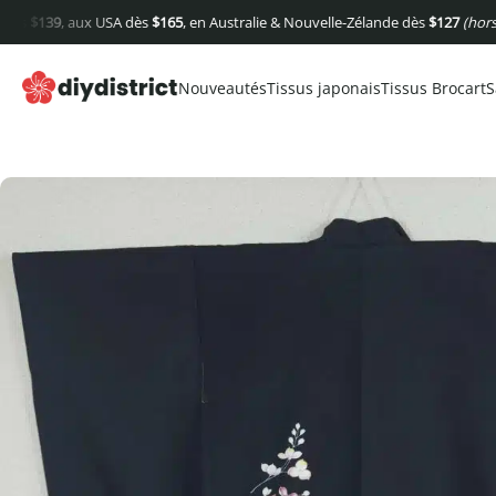
39
, aux USA dès
$
165
, en Australie & Nouvelle-Zélande dès
$
127
(hors frais d
Nouveautés
Tissus japonais
Tissus Brocart
S