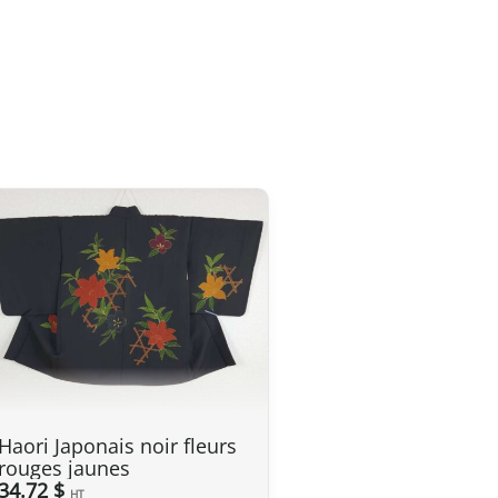
ière est fixée à 135 GBP
. Cependant, grâce à l’accord
s de douane sur nos produits made in Japan sont annulés.
upérieures à 135 GBP
, nos produits japonais ne sont pas
anche, la TVA (généralement de 20 %) et frais de
rtation.
de entier à partir du Japon. Si vous ne trouvez pas votre
a saisie de votre adresse de livraison, n’hésitez pas à nous
tudier ensemble la meilleure option.
s 2 jours ouvrables suivant la réception de votre paiement
vez sélectionné lors de votre achat. Vous recevrez un e-
vre votre colis. Nous offrons plusieurs options de livraison
Haori Japonais noir fleurs
rouges jaunes
34.72 $
HT