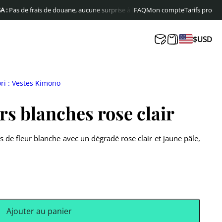
de frais de douane, aucune surprise à la livraison
FAQ
Livraison offerte en Europ
Mon compte
Tarifs pro
$
USD
ri : Vestes Kimono
rs blanches rose clair
s de fleur blanche avec un dégradé rose clair et jaune pâle,
Ajouter au panier