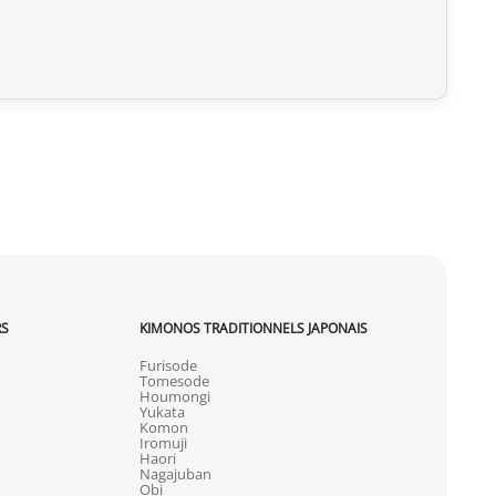
RS
KIMONOS TRADITIONNELS JAPONAIS
Furisode
Tomesode
Houmongi
Yukata
Komon
Iromuji
Haori
Nagajuban
Obi