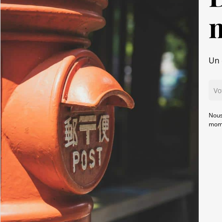
Un 
Nous
mome