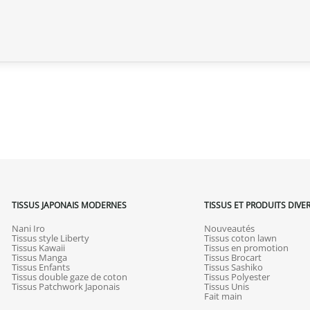
TISSUS JAPONAIS MODERNES
TISSUS ET PRODUITS DIVE
Nani Iro
Nouveautés
Tissus style Liberty
Tissus coton lawn
Tissus Kawaii
Tissus en promotion
Tissus Manga
Tissus Brocart
Tissus Enfants
Tissus Sashiko
Tissus double gaze de coton
Tissus Polyester
Tissus Patchwork Japonais
Tissus Unis
Fait main