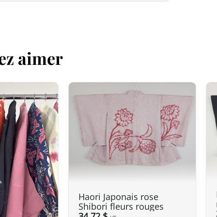
Royaume-Uni (UK)
Au Royaume-Uni,
la franchise douan
UK‑Japan CEPA, la plupart des droit
ez aimer
Ainsi, même pour des commandes
s
soumis aux droits de douane. En rev
transporteur reste due lors de l’impo
Délai de préparation
Nous expédions vos colis dans le mon
pays dans la liste proposée lors de l
contacter pour que nous puissions é
Votre commande est préparée dans le
et remise au transporteur que vous a
mail de confirmation d’envoi pour sui
pour répondre à vos besoins.
Haori Japonais rose
Shibori fleurs rouges
34.72 $