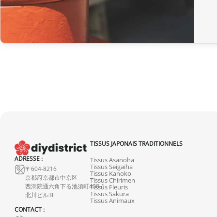
TISSUS JAPONAIS TRADITIONNELS
ADRESSE :
Tissus Asanoha
Tissus Seigaiha
〒604-8216
Tissus Kanoko
京都府京都市中京区
Tissus Chirimen
西洞院通六角下る池須町408-1
Tissus Fleuris
Tissus Sakura
北川ビル3F
Tissus Animaux
CONTACT :