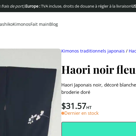
e port).
Europe :
TVA incluse, droits de douane à régler à la livraison
USA :
Pas 
ashiko
Kimonos
Fait main
Blog
Kimonos traditionnels japonais
/
Hao
Haori noir fleu
Haori Japonais noir, décoré blanche
broderie doré
$
31.57
HT
Dernier en stock