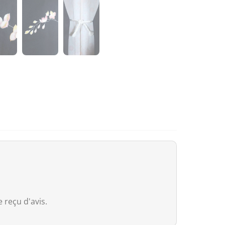
Canada
Pour le Canada, la franchise douaniè
entre le Canada et le Japon, nos pr
droits de douane même si la valeur 
Cependant, dès que la commande
e
valeur déclarée, même si les droits 
Australie
Bien que
le seuil de franchise soit à
Services Tax, équivalente à 10 %) s’a
que soit la valeur déclarée.
Pour les commandes
dépassant 1 0
(généralement autour de 5 % selon le
dédouanement.
 reçu d'avis.