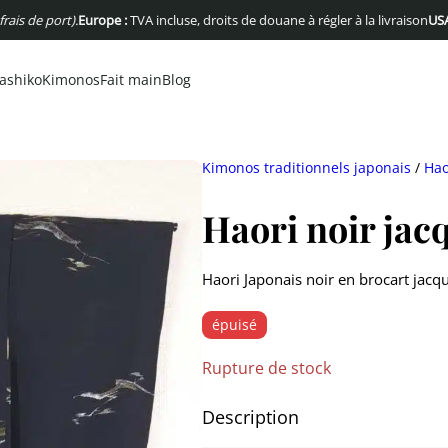
 port).
Europe :
TVA incluse, droits de douane à régler à la livraison
USA :
Pas d
ashiko
Kimonos
Fait main
Blog
Kimonos traditionnels japonais
/
Hao
Haori noir jac
Haori Japonais noir en brocart jac
épuisé
Rupture de stock
Description