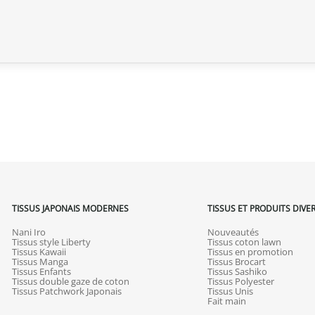
TISSUS JAPONAIS MODERNES
TISSUS ET PRODUITS DIVE
Nani Iro
Nouveautés
Tissus style Liberty
Tissus coton lawn
Tissus Kawaii
Tissus en promotion
Tissus Manga
Tissus Brocart
Tissus Enfants
Tissus Sashiko
Tissus double gaze de coton
Tissus Polyester
Tissus Patchwork Japonais
Tissus Unis
Fait main