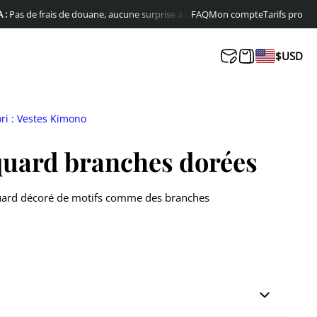
e frais de douane, aucune surprise à la livraison
FAQ
Livraison offerte en Europ
Mon compte
Tarifs pro
$
USD
ri : Vestes Kimono
quard branches dorées
quard décoré de motifs comme des branches