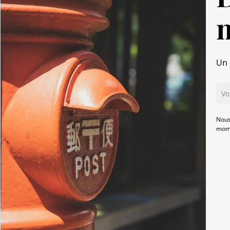
Un 
Nous
mome