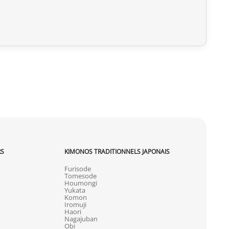
RS
KIMONOS TRADITIONNELS JAPONAIS
Furisode
Tomesode
Houmongi
Yukata
Komon
Iromuji
Haori
Nagajuban
Obi