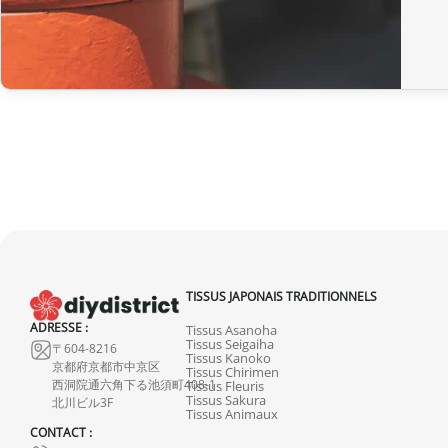
TISSUS JAPONAIS TRADITIONNELS
ADRESSE :
Tissus Asanoha
Tissus Seigaiha
〒604-8216
Tissus Kanoko
京都府京都市中京区
Tissus Chirimen
西洞院通六角下る池須町408-1
Tissus Fleuris
Tissus Sakura
北川ビル3F
Tissus Animaux
CONTACT :