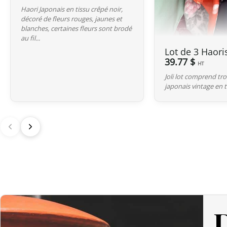
Haori Japonais en tissu crêpé noir,
décoré de fleurs rouges, jaunes et
blanches, certaines fleurs sont brodé
au fil...
Lot de 3 Haori
39.77 $
HT
Joli lot comprend tro
japonais vintage en t
D