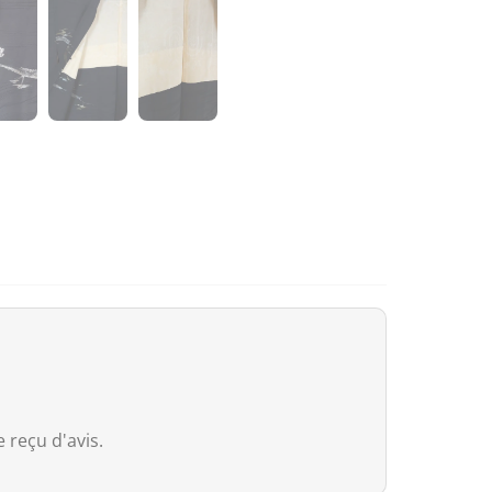
droits de douane même si la valeur 
Cependant, dès que la commande
e
valeur déclarée, même si les droits 
Australie
Bien que
le seuil de franchise soit à
Services Tax, équivalente à 10 %) s’a
que soit la valeur déclarée.
Pour les commandes
dépassant 1 0
(généralement autour de 5 % selon le
dédouanement.
 reçu d'avis.
Royaume-Uni (UK)
Au Royaume-Uni,
la franchise douan