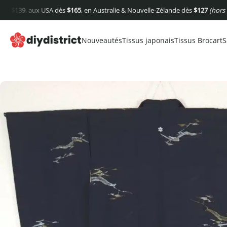
39
, aux USA dès
$
165
, en Australie & Nouvelle-Zélande dès
$
127
(hors frais de
Nouveautés
Tissus japonais
Tissus Brocart
S