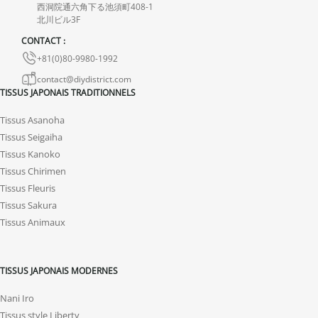
endommagés.
西洞院通六角下る池須町408-1
北川ビル3F
En cas de défaut de notre part, contactez-nous dans les 72 heures
CONTACT :
avec photos ou vidéo, afin que nous trouvions ensemble une
+81(0)80-9980-1992
solution rapide et adaptée.
contact@diydistrict.com
TISSUS JAPONAIS TRADITIONNELS
Tissus Asanoha
Tissus Seigaiha
Tissus Kanoko
Tissus Chirimen
Tissus Fleuris
Tissus Sakura
Tissus Animaux
TISSUS JAPONAIS MODERNES
Nani Iro
Tissus style Liberty