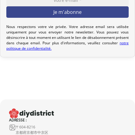
pour que nous puissions étudier ensemble la meilleure option.
Votre commande est préparée dans les 2 jours ouvrables suivant
la réception de votre paiement et remise au transporteur que
Nous respectons votre vie privée. Votre adresse email sera utilisée
vous avez sélectionné lors de votre achat. Vous recevrez un e-mail
uniquement pour vous envoyer notre newsletter. Vous pouvez vous
désinscrire à tout moment en utilisant le lien de désabonnement présent
de confirmation d’envoi pour suivre votre colis. Nous offrons
dans chaque email. Pour plus d'informations, veuillez consulter
notre
plusieurs options de livraison pour répondre à vos besoins.
politique de confidentialité.
Politique de retour
Si votre commande n’est pas encore expédiée, nous pouvons
l’annuler et vous rembourser intégralement.
Si elle est en cours d’acheminement ou livrée, veuillez nous la
retourner dans les 7 jours calendaires suivant sa réception (les
frais de retour sont à votre charge). Après vérification (produit
neuf et dans son emballage d’origine), nous vous rembourserons
ADRESSE :
le montant de votre commande, hors frais d’expédition initiaux.
〒604-8216
Aucun remboursement ne sera effectué pour des produits
京都府京都市中京区