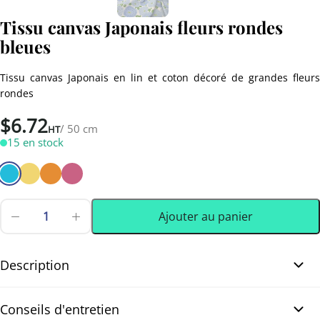
Tissu canvas Japonais fleurs rondes
bleues
Tissu canvas Japonais en lin et coton décoré de grandes fleurs
rondes
$
6.72
/ 50 cm
HT
15 en stock
Ajouter au panier
quantité
de
0.50 m
(0.55 yd)
Tissu
canvas
Description
Japonais
fleurs
Tissu canvas Japonais fleurs rondes bleues. Ravissant tissu canvas
rondes
Conseils d'entretien
bleues
Japonais de belle qualité, décoré de grandes fleurs rondes aux