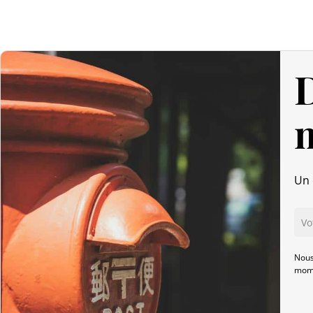
D
Un 
Nous
mome