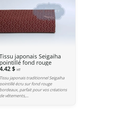
 type de produit) peuvent être appliqués lors du
ière est fixée à 135 GBP
. Cependant, grâce à l’accord
s de douane sur nos produits made in Japan sont annulés.
Tissu japonais Seigaiha
pointillé fond rouge
upérieures à 135 GBP
, nos produits japonais ne sont pas
4.42 $
HT
anche, la TVA (généralement de 20 %) et frais de
Tissu japonais traditionnel Seigaiha
rtation.
pointillé écru sur fond rouge
bordeaux, parfait pour vos créations
de vêtements,...
de entier à partir du Japon. Si vous ne trouvez pas votre
a saisie de votre adresse de livraison, n’hésitez pas à nous
tudier ensemble la meilleure option.
s 2 jours ouvrables suivant la réception de votre paiement