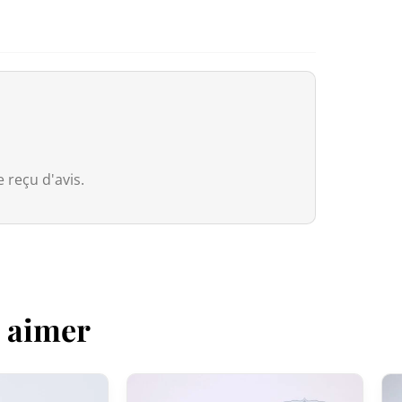
in Japan bénéficient d’une
exonérati
dossier transporteur s’appliquent à l
Canada
Pour le Canada, la franchise douaniè
entre le Canada et le Japon, nos pr
droits de douane même si la valeur 
 reçu d'avis.
Cependant, dès que la commande
e
valeur déclarée, même si les droits 
Australie
z aimer
Bien que
le seuil de franchise soit à
Services Tax, équivalente à 10 %) s’a
que soit la valeur déclarée.
Pour les commandes
dépassant 1 0