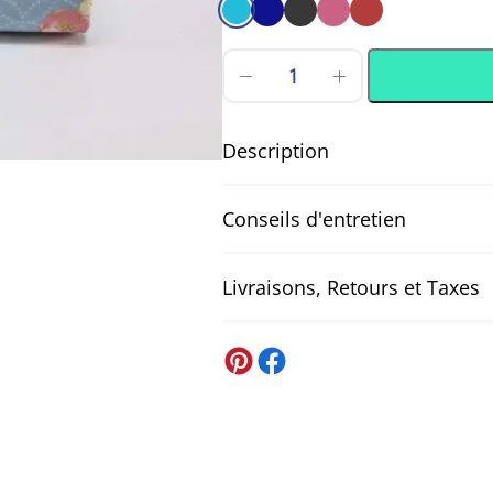
quantité
de
Tissu
japonais
Description
chats
endormis
Tissu japonais chats endormis et Um
et
Conseils d'entretien
Ume
chats endormis entourés de fleurs U
fond
dorés sur un fond bleu ciel orné d’u
bleu
au toucher, confortable et facile à c
Livraisons, Retours et Taxes
Machine à laver, lavage à 30°
ou de créations kawaii. Son design 
Pour un nettoyage en machine optima
projets.
lavage. Mais pour ce type de tissu, u
États-Unis
taches sans endommager ses fibres. U
Expédition USA via DDP (tout compri
Tissus Japonais motifs chat.
longtemps.
Toutes les commandes vers les État
Composition:
100% coton
.
d’importation sont
prépayés
:
rien n’
Largeur du tissu:
environ
110cm
.
douanières pour un acheminement fl
Grammage:
139 gr
/m2