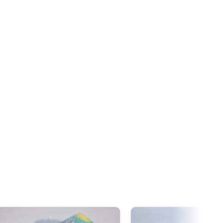
re est fixée à
20 CAD
. Grâce à l’accord de libre-échange
oduits d’origine japonaise sont généralement exonérés de
dépasse ce seuil.
xcède 20 CAD
, la
TPS/TVH s’applique
sur la totalité de la
de douane restent souvent nuls pour ces produits.
 1 000 AUD
, il est important de noter que la
GST
(Goods and
pplique sur toutes les importations depuis le Japon, quelle
00 AUD
, en plus de la GST,
des droits de douane
 type de produit) peuvent être appliqués lors du