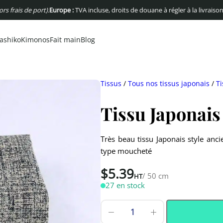
s de port).
Europe :
TVA incluse, droits de douane à régler à la livraison
USA :
Pa
ashiko
Kimonos
Fait main
Blog
Tissus
/
Tous nos tissus japonais
/
Ti
Tissu Japonais
Très beau tissu Japonais style anci
type moucheté
$
5.39
/ 50 cm
HT
27 en stock
quantité