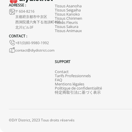
ADRESSE :
Tissus Asanoha
Tissus Seigaiha
〒604-8216
Tissus Kanoko
京都府京都市中京区
Tissus Chirimen
西洞院通六角下る池須町408-1
Tissus Fleuris
Tissus Sakura
北川ビル3F
Tissus Animaux
CONTACT :
+81(0)80-9980-1992
contact@diydistrict.com
SUPPORT
Contact
Tarifs Professionnels
FAQ
Mentions légales
Politique de confidentialité
特定商取引法に基づく表示
©DiY District, 2023 Tous droits réservés