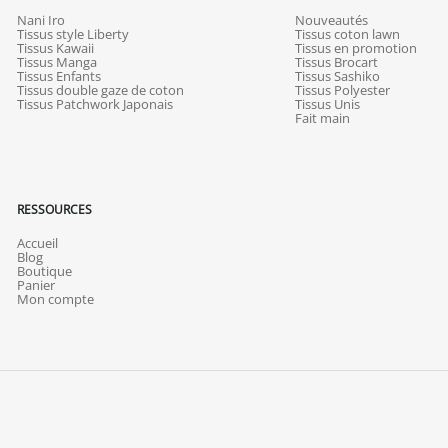
Nani Iro
Nouveautés
Tissus style Liberty
Tissus coton lawn
Tissus Kawaii
Tissus en promotion
Tissus Manga
Tissus Brocart
Tissus Enfants
Tissus Sashiko
Tissus double gaze de coton
Tissus Polyester
Tissus Patchwork Japonais
Tissus Unis
Fait main
RESSOURCES
Accueil
Blog
Boutique
Panier
Mon compte