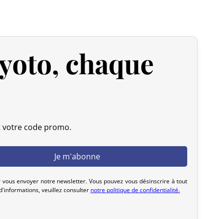
 expédiée, nous pouvons l’annuler et vous rembourser
yoto, chaque
u livrée, veuillez nous la retourner dans les 7 jours
frais de retour sont à votre charge). Après vérification
 d’origine), nous vous rembourserons le montant de votre
initiaux. Aucun remboursement ne sera effectué pour des
actez-nous dans les 72 heures avec photos ou vidéo, afin
t votre code promo.
lution rapide et adaptée.
 vous envoyer notre newsletter. Vous pouvez vous désinscrire à tout
'informations, veuillez consulter
notre politique de confidentialité.