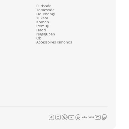
Furisode
Tomesode
Houmongi
Yukata
Komon
Iromuji
Haori
Nagajuban
Obi
Accessoires Kimonos