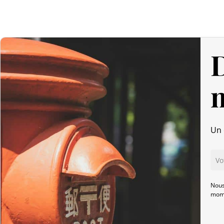
D
Un 
Nous
mome