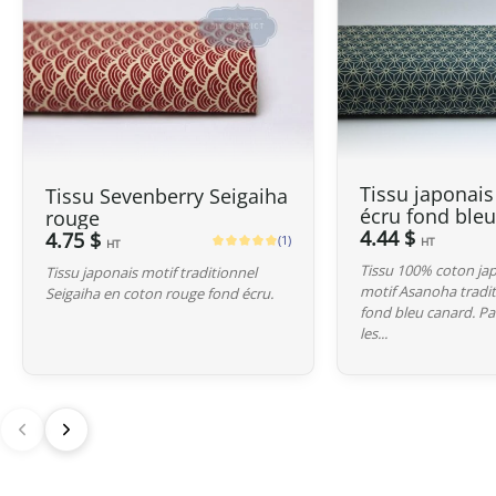
Tissu japonai
Tissu Sevenberry Seigaiha
écru fond ble
rouge
4.44 $
4.75 $
(1)
HT
HT
Tissu 100% coton ja
Tissu japonais motif traditionnel
motif Asanoha tradit
Seigaiha en coton rouge fond écru.
fond bleu canard. Pa
les...