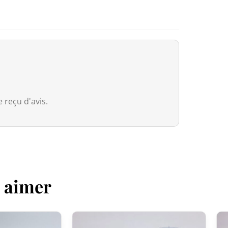
Canada
Pour le Canada, la franchise douaniè
entre le Canada et le Japon, nos pr
droits de douane même si la valeur 
Cependant, dès que la commande
e
valeur déclarée, même si les droits 
 reçu d'avis.
Australie
Bien que
le seuil de franchise soit à
Services Tax, équivalente à 10 %) s’a
que soit la valeur déclarée.
z aimer
Pour les commandes
dépassant 1 0
(généralement autour de 5 % selon le
dédouanement.