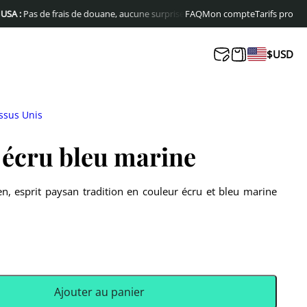
s de frais de douane, aucune surprise à la livraison
FAQ
Mon compte
Livraison offerte en Eu
Tarifs pro
$
USD
ssus Unis
 écru bleu marine
en, esprit paysan tradition en couleur écru et bleu marine
Ajouter au panier