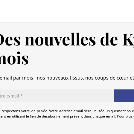
Politique de retour
Si votre commande n’est pas encore
intégralement.
es nouvelles de K
Si elle est en cours d’acheminement o
calendaires suivant sa réception (les 
(produit neuf et dans son emballage
mois
commande, hors frais d’expédition 
produits endommagés.
En cas de défaut de notre part, cont
email par mois : nos nouveaux tissus, nos coups de cœur e
que nous trouvions ensemble une so
 respectons votre vie privée. Votre adresse email sera utilisée uniquement pour
nt en utilisant le lien de désabonnement présent dans chaque email. Pour plus d