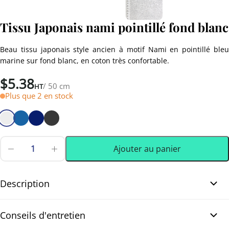
Tissu Japonais nami pointillé fond blanc
Beau tissu japonais style ancien à motif Nami en pointillé bleu
marine sur fond blanc, en coton très confortable.
$
5.38
/ 50 cm
HT
Plus que 2 en stock
Ajouter au panier
quantité
de
0.50 m
(0.55 yd)
Tissu
Japonais
Description
nami
pointillé
Tissu Japonais nami pointillé fond blanc. Laissez-vous séduire par
fond
Conseils d'entretien
blanc
ce tissu japonais 100% coton. Il est reconnaissable à son motif