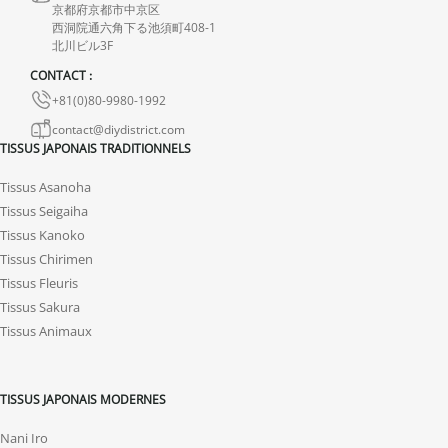
京都府京都市中京区
En cas de défaut de notre part, contactez-nous dans les 72 heures
西洞院通六角下る池須町408-1
北川ビル3F
avec photos ou vidéo, afin que nous trouvions ensemble une
CONTACT :
solution rapide et adaptée.
+81(0)80-9980-1992
contact@diydistrict.com
TISSUS JAPONAIS TRADITIONNELS
Tissus Asanoha
Tissus Seigaiha
Tissus Kanoko
Tissus Chirimen
Tissus Fleuris
Tissus Sakura
Tissus Animaux
TISSUS JAPONAIS MODERNES
Nani Iro