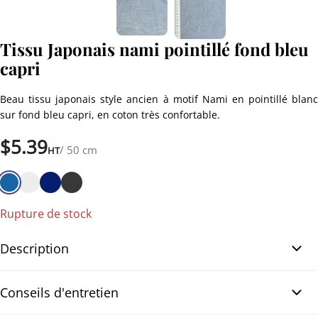
Tissu Japonais nami pointillé fond bleu
capri
Beau tissu japonais style ancien à motif Nami en pointillé blanc
sur fond bleu capri, en coton très confortable.
$
5.39
/ 50 cm
HT
Rupture de stock
Description
Tissu Japonais nami pointillé fond bleu capri. Notre tissu japonais
Conseils d'entretien
traditionnel en coton est parfait pour vos travaux de couture ou
de patchwork. Sa couleur bleu capri est rehaussée par un motif