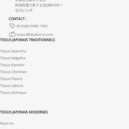
En cas de défaut de notre part, contactez-nous dans les 72 heures
西洞院通六角下る池須町408-1
北川ビル3F
avec photos ou vidéo, afin que nous trouvions ensemble une
CONTACT :
solution rapide et adaptée.
+81(0)80-9980-1992
contact@diydistrict.com
TISSUS JAPONAIS TRADITIONNELS
Tissus Asanoha
Tissus Seigaiha
Tissus Kanoko
Tissus Chirimen
Tissus Fleuris
Tissus Sakura
Tissus Animaux
TISSUS JAPONAIS MODERNES
Nani Iro