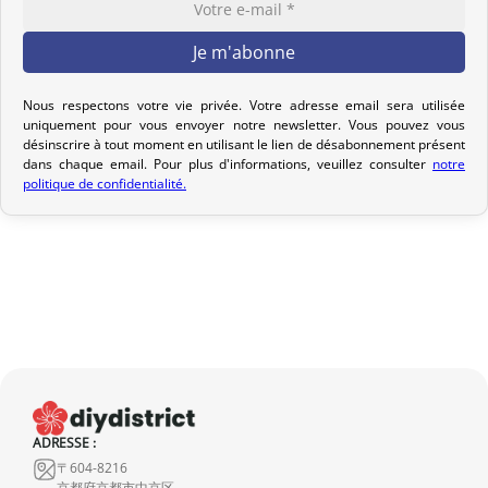
Votre commande est préparée dans les 2 jours ouvrables suivant
la réception de votre paiement et remise au transporteur que
vous avez sélectionné lors de votre achat. Vous recevrez un e-mail
Nous respectons votre vie privée. Votre adresse email sera utilisée
de confirmation d’envoi pour suivre votre colis. Nous offrons
uniquement pour vous envoyer notre newsletter. Vous pouvez vous
désinscrire à tout moment en utilisant le lien de désabonnement présent
plusieurs options de livraison pour répondre à vos besoins.
dans chaque email. Pour plus d'informations, veuillez consulter
notre
politique de confidentialité.
Politique de retour
Si votre commande n’est pas encore expédiée, nous pouvons
l’annuler et vous rembourser intégralement.
Si elle est en cours d’acheminement ou livrée, veuillez nous la
retourner dans les 7 jours calendaires suivant sa réception (les
frais de retour sont à votre charge). Après vérification (produit
neuf et dans son emballage d’origine), nous vous rembourserons
le montant de votre commande, hors frais d’expédition initiaux.
Aucun remboursement ne sera effectué pour des produits
ADRESSE :
endommagés.
〒604-8216
京都府京都市中京区