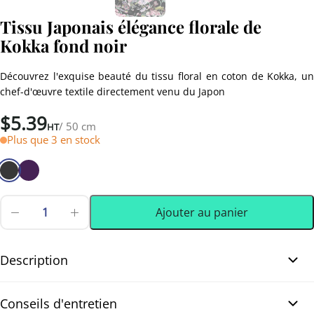
Tissu Japonais élégance florale de
Kokka fond noir
Découvrez l'exquise beauté du tissu floral en coton de Kokka, un
chef-d'œuvre textile directement venu du Japon
$
5.39
/ 50 cm
HT
Plus que 3 en stock
Ajouter au panier
quantité
de
0.50 m
(0.55 yd)
Tissu
Japonais
Description
élégance
florale
Tissu Japonais élégance florale de Kokka fond noir. Découvrez
de
Conseils d'entretien
Kokka
l’exquise beauté du tissu de coton Élégance Florale Kokka, un