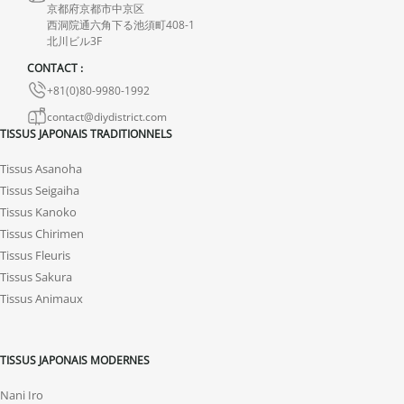
endommagés.
京都府京都市中京区
西洞院通六角下る池須町408-1
En cas de défaut de notre part, contactez-nous dans les 72 heures
北川ビル3F
avec photos ou vidéo, afin que nous trouvions ensemble une
CONTACT :
solution rapide et adaptée.
+81(0)80-9980-1992
contact@diydistrict.com
TISSUS JAPONAIS TRADITIONNELS
Tissus Asanoha
Tissus Seigaiha
Tissus Kanoko
Tissus Chirimen
Tissus Fleuris
Tissus Sakura
Tissus Animaux
TISSUS JAPONAIS MODERNES
Nani Iro