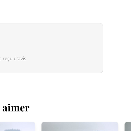
Canada
Pour le Canada, la franchise douaniè
entre le Canada et le Japon, nos pr
droits de douane même si la valeur 
Cependant, dès que la commande
e
valeur déclarée, même si les droits 
 reçu d'avis.
Australie
Bien que
le seuil de franchise soit à
Services Tax, équivalente à 10 %) s’a
que soit la valeur déclarée.
z aimer
Pour les commandes
dépassant 1 0
(généralement autour de 5 % selon le
dédouanement.