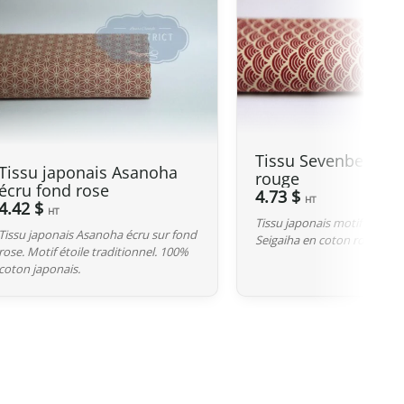
ière est fixée à 135 GBP
. Cependant, grâce à l’accord
s de douane sur nos produits made in Japan sont annulés.
upérieures à 135 GBP
, nos produits japonais ne sont pas
anche, la TVA (généralement de 20 %) et frais de
Tissu Sevenberry S
Tissu japonais Asanoha
rouge
rtation.
écru fond rose
4.73 $
HT
4.42 $
HT
Tissu japonais motif traditi
Tissu japonais Asanoha écru sur fond
Seigaiha en coton rouge fon
de entier à partir du Japon. Si vous ne trouvez pas votre
rose. Motif étoile traditionnel. 100%
coton japonais.
a saisie de votre adresse de livraison, n’hésitez pas à nous
tudier ensemble la meilleure option.
s 2 jours ouvrables suivant la réception de votre paiement
vez sélectionné lors de votre achat. Vous recevrez un e-
vre votre colis. Nous offrons plusieurs options de livraison