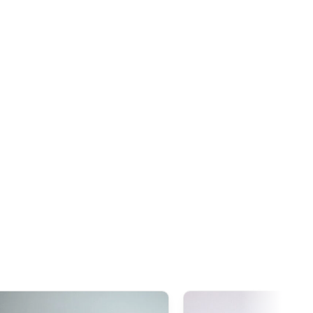
re est fixée à
20 CAD
. Grâce à l’accord de libre-échange
oduits d’origine japonaise sont généralement exonérés de
dépasse ce seuil.
xcède 20 CAD
, la
TPS/TVH s’applique
sur la totalité de la
de douane restent souvent nuls pour ces produits.
 1 000 AUD
, il est important de noter que la
GST
(Goods and
pplique sur toutes les importations depuis le Japon, quelle
00 AUD
, en plus de la GST,
des droits de douane
 type de produit) peuvent être appliqués lors du