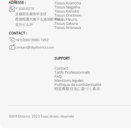
ADRESSE :
Tissus Asanoha
Tissus Seigaiha
〒604-8216
Tissus Kanoko
京都府京都市中京区
Tissus Chirimen
西洞院通六角下る池須町408-1
Tissus Fleuris
Tissus Sakura
北川ビル3F
Tissus Animaux
CONTACT :
+81(0)80-9980-1992
contact@diydistrict.com
SUPPORT
Contact
Tarifs Professionnels
FAQ
Mentions légales
Politique de confidentialité
特定商取引法に基づく表示
©DiY District, 2023 Tous droits réservés