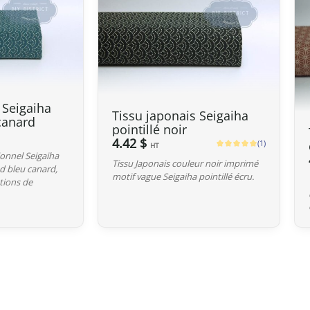
Royaume-Uni (UK)
Au Royaume-Uni,
la franchise douan
UK‑Japan CEPA, la plupart des droit
Ainsi, même pour des commandes
s
 Seigaiha
Tissu japonais Seigaiha
soumis aux droits de douane. En rev
 canard
pointillé noir
transporteur reste due lors de l’impo
4.42 $
(1)
HT
ionnel Seigaiha
Tissu Japonais couleur noir imprimé
nd bleu canard,
Délai de préparation
motif vague Seigaiha pointillé écru.
ations de
Nous expédions vos colis dans le mon
pays dans la liste proposée lors de l
contacter pour que nous puissions é
Votre commande est préparée dans le
et remise au transporteur que vous a
mail de confirmation d’envoi pour sui
pour répondre à vos besoins.