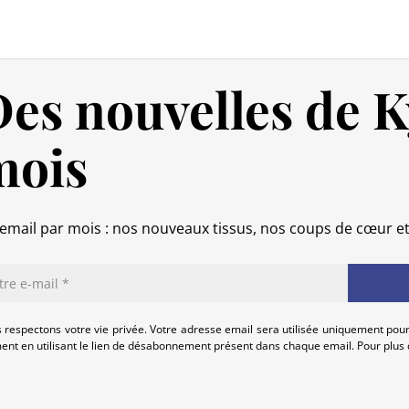
Politique de retour
Si votre commande n’est pas encore
es nouvelles de K
intégralement.
Si elle est en cours d’acheminement o
mois
calendaires suivant sa réception (les 
(produit neuf et dans son emballage
commande, hors frais d’expédition 
produits endommagés.
email par mois : nos nouveaux tissus, nos coups de cœur e
En cas de défaut de notre part, cont
que nous trouvions ensemble une so
 respectons votre vie privée. Votre adresse email sera utilisée uniquement pour
nt en utilisant le lien de désabonnement présent dans chaque email. Pour plus d