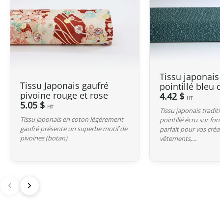
Tissu japonais
Tissu Japonais gaufré
pointillé bleu
pivoine rouge et rose
4.42 $
HT
5.05 $
HT
Tissu japonais tradit
Tissu japonais en coton légèrement
pointillé écru sur fo
gaufré présente un superbe motif de
parfait pour vos cré
pivoines (botan)
vêtements,...