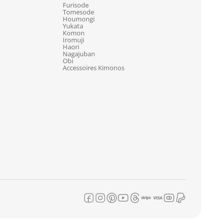
Furisode
Tomesode
Houmongi
Yukata
Komon
Iromuji
Haori
Nagajuban
Obi
Accessoires Kimonos