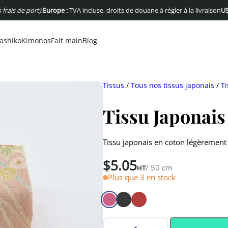
e port).
Europe :
TVA incluse, droits de douane à régler à la livraison
USA :
Pas d
ashiko
Kimonos
Fait main
Blog
Tissus
/
Tous nos tissus japonais
/
Ti
Tissu Japonais
Tissu japonais en coton légèrement
$
5.05
/ 50 cm
HT
Plus que 3 en stock