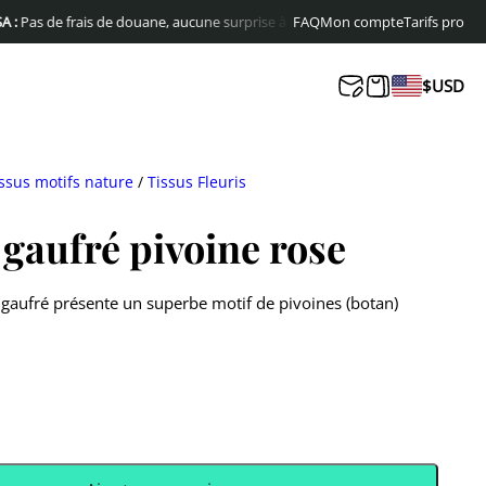
e frais de douane, aucune surprise à la livraison
FAQ
Livraison offerte en Europ
Mon compte
Tarifs pro
$
USD
ssus motifs nature
/
Tissus Fleuris
 gaufré pivoine rose
 gaufré présente un superbe motif de pivoines (botan)