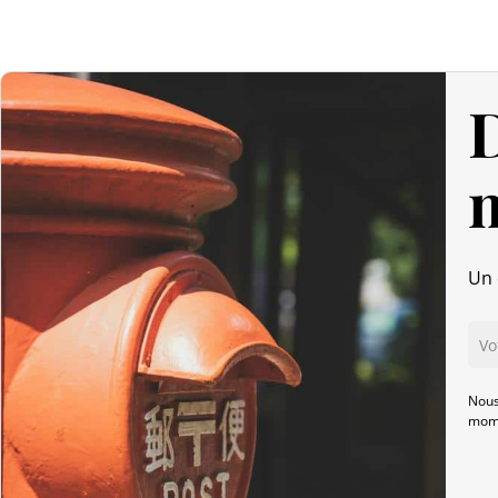
D
Un 
Nous
mome