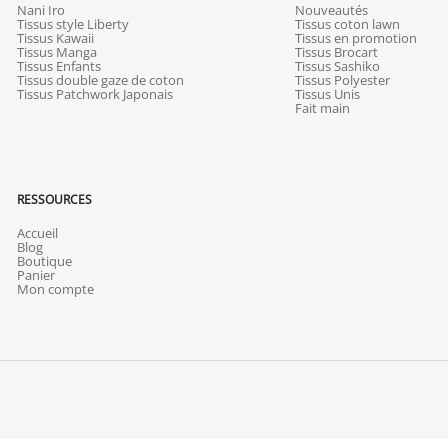
Nani Iro
Nouveautés
Tissus style Liberty
Tissus coton lawn
Tissus Kawaii
Tissus en promotion
Tissus Manga
Tissus Brocart
Tissus Enfants
Tissus Sashiko
Tissus double gaze de coton
Tissus Polyester
Tissus Patchwork Japonais
Tissus Unis
Fait main
RESSOURCES
Accueil
Blog
Boutique
Panier
Mon compte