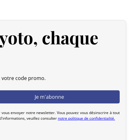
 expédiée, nous pouvons l’annuler et vous rembourser
yoto, chaque
u livrée, veuillez nous la retourner dans les 7 jours
frais de retour sont à votre charge). Après vérification
 d’origine), nous vous rembourserons le montant de votre
initiaux. Aucun remboursement ne sera effectué pour des
t votre code promo.
actez-nous dans les 72 heures avec photos ou vidéo, afin
lution rapide et adaptée.
 vous envoyer notre newsletter. Vous pouvez vous désinscrire à tout
'informations, veuillez consulter
notre politique de confidentialité.