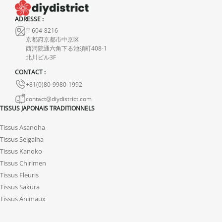
Aucun remboursement ne sera effectué pour des produits
endommagés.
ADRESSE :
〒604-8216
En cas de défaut de notre part, contactez-nous dans les 72 heures
京都府京都市中京区
avec photos ou vidéo, afin que nous trouvions ensemble une
西洞院通六角下る池須町408-1
solution rapide et adaptée.
北川ビル3F
CONTACT :
+81(0)80-9980-1992
contact@diydistrict.com
TISSUS JAPONAIS TRADITIONNELS
Tissus Asanoha
Tissus Seigaiha
Tissus Kanoko
Tissus Chirimen
Tissus Fleuris
Tissus Sakura
Tissus Animaux