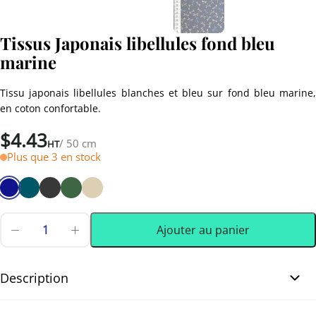
Tissus Japonais libellules fond bleu
marine
Tissu japonais libellules blanches et bleu sur fond bleu marine,
en coton confortable.
$
4.43
/ 50 cm
HT
Plus que 3 en stock
Ajouter au panier
quantité
de
0.50 m
(0.55 yd)
Tissus
Japonais
Description
libellules
fond
Tissus Japonais libellules fond bleu marine. Venez découvrir ce
bleu