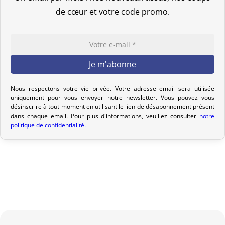
saisie de votre adresse de livraison, n’hésitez pas à nous contacter
de cœur et votre code promo.
pour que nous puissions étudier ensemble la meilleure option.
Votre commande est préparée dans les 2 jours ouvrables suivant
la réception de votre paiement et remise au transporteur que
vous avez sélectionné lors de votre achat. Vous recevrez un e-mail
de confirmation d’envoi pour suivre votre colis. Nous offrons
Nous respectons votre vie privée. Votre adresse email sera utilisée
plusieurs options de livraison pour répondre à vos besoins.
uniquement pour vous envoyer notre newsletter. Vous pouvez vous
désinscrire à tout moment en utilisant le lien de désabonnement présent
Politique de retour
dans chaque email. Pour plus d'informations, veuillez consulter
notre
politique de confidentialité.
Si votre commande n’est pas encore expédiée, nous pouvons
l’annuler et vous rembourser intégralement.
Si elle est en cours d’acheminement ou livrée, veuillez nous la
retourner dans les 7 jours calendaires suivant sa réception (les
frais de retour sont à votre charge). Après vérification (produit
neuf et dans son emballage d’origine), nous vous rembourserons
le montant de votre commande, hors frais d’expédition initiaux.