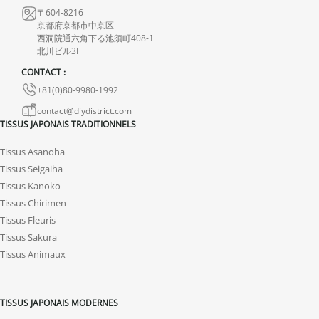
〒604-8216
京都府京都市中京区
西洞院通六角下る池須町408-1
北川ビル3F
CONTACT :
+81(0)80-9980-1992
contact@diydistrict.com
TISSUS JAPONAIS TRADITIONNELS
Tissus Asanoha
Tissus Seigaiha
Tissus Kanoko
Tissus Chirimen
Tissus Fleuris
Tissus Sakura
Tissus Animaux
TISSUS JAPONAIS MODERNES