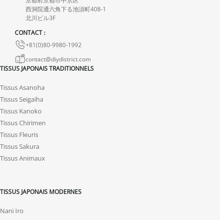
京都府京都市中京区
endommagés.
西洞院通六角下る池須町408-1
北川ビル3F
En cas de défaut de notre part, contactez-nous dans les 72 heures
avec photos ou vidéo, afin que nous trouvions ensemble une
CONTACT :
solution rapide et adaptée.
+81(0)80-9980-1992
contact@diydistrict.com
TISSUS JAPONAIS TRADITIONNELS
Tissus Asanoha
Tissus Seigaiha
Tissus Kanoko
Tissus Chirimen
Tissus Fleuris
Tissus Sakura
Tissus Animaux
TISSUS JAPONAIS MODERNES
Nani Iro