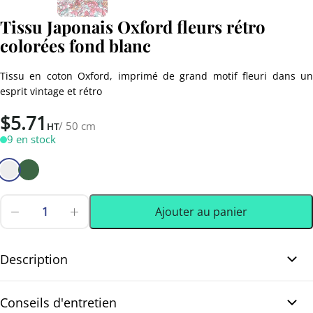
Tissu Japonais Oxford fleurs rétro
colorées fond blanc
Tissu en coton Oxford, imprimé de grand motif fleuri dans un
esprit vintage et rétro
$
5.71
/ 50 cm
HT
9 en stock
Ajouter au panier
quantité
de
0.50 m
(0.55 yd)
Tissu
Japonais
Description
Oxford
fleurs
Tissu Japonais Oxford fleurs rétro colorées fond blanc. Beau tissu
rétro
Conseils d'entretien
colorées
Japonais en coton Oxford, imprimé d’un grand motif fleuri aux