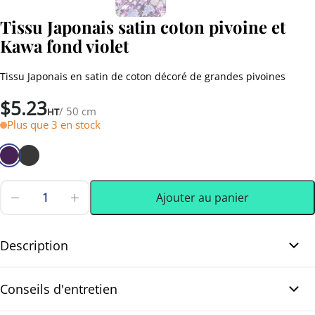
Tissu Japonais satin coton pivoine et
Kawa fond violet
Tissu Japonais en satin de coton décoré de grandes pivoines
$
5.23
/ 50 cm
HT
Plus que 3 en stock
Ajouter au panier
quantité
de
0.50 m
(0.55 yd)
Tissu
Japonais
Description
satin
coton
Tissu Japonais satin coton pivoine et dorures fond violet. Très
pivoine
Conseils d'entretien
et
beau tissu japonais en satin de coton décoré de grandes pivoines
Kawa
roses, blanches et bleues. Les fleurs sont mises en valeur par des