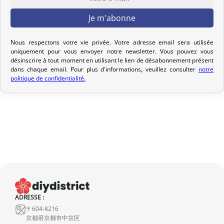
Votre commande est préparée dans les 2 jours ouvrables suivant
la réception de votre paiement et remise au transporteur que
vous avez sélectionné lors de votre achat. Vous recevrez un e-mail
Nous respectons votre vie privée. Votre adresse email sera utilisée
uniquement pour vous envoyer notre newsletter. Vous pouvez vous
de confirmation d’envoi pour suivre votre colis. Nous offrons
désinscrire à tout moment en utilisant le lien de désabonnement présent
plusieurs options de livraison pour répondre à vos besoins.
dans chaque email. Pour plus d'informations, veuillez consulter
notre
politique de confidentialité.
Politique de retour
Si votre commande n’est pas encore expédiée, nous pouvons
l’annuler et vous rembourser intégralement.
Si elle est en cours d’acheminement ou livrée, veuillez nous la
retourner dans les 7 jours calendaires suivant sa réception (les
frais de retour sont à votre charge). Après vérification (produit
neuf et dans son emballage d’origine), nous vous rembourserons
le montant de votre commande, hors frais d’expédition initiaux.
ADRESSE :
Aucun remboursement ne sera effectué pour des produits
〒604-8216
endommagés.
京都府京都市中京区