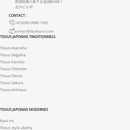
西洞院通六角下る池須町408-1
En cas de défaut de notre part, contactez-nous dans les 72 heures
北川ビル3F
avec photos ou vidéo, afin que nous trouvions ensemble une
CONTACT :
solution rapide et adaptée.
+81(0)80-9980-1992
contact@diydistrict.com
TISSUS JAPONAIS TRADITIONNELS
Tissus Asanoha
Tissus Seigaiha
Tissus Kanoko
Tissus Chirimen
Tissus Fleuris
Tissus Sakura
Tissus Animaux
TISSUS JAPONAIS MODERNES
Nani Iro
Tissus style Liberty