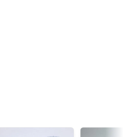
a livraison.
re est fixée à
20 CAD
. Grâce à l’accord de libre-échange
oduits d’origine japonaise sont généralement exonérés de
dépasse ce seuil.
xcède 20 CAD
, la
TPS/TVH s’applique
sur la totalité de la
de douane restent souvent nuls pour ces produits.
 1 000 AUD
, il est important de noter que la
GST
(Goods and
pplique sur toutes les importations depuis le Japon, quelle
00 AUD
, en plus de la GST,
des droits de douane
 type de produit) peuvent être appliqués lors du