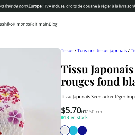
 de port).
Europe :
TVA incluse, droits de douane à régler à la livraison
USA :
Pas
ashiko
Kimonos
Fait main
Blog
Tissus
/
Tous nos tissus japonais
/
Ti
Tissu Japonais
rouges fond bl
Tissu Japonais Seersucker léger imp
$
5.70
/ 50 cm
HT
13 en stock