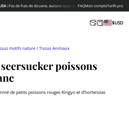
 de frais de douane, aucune surprise à la livraison
FAQ
Mon compte
Livraison offerte en Eur
Tarifs pro
$
USD
ssus motifs nature
/
Tissus Animaux
 seersucker poissons
anc
rimé de petits poissons rouges Kingyo et d’hortensias