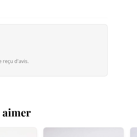
dossier transporteur s’appliquent à l
Canada
Pour le Canada, la franchise douaniè
entre le Canada et le Japon, nos pr
droits de douane même si la valeur 
 reçu d'avis.
Cependant, dès que la commande
e
valeur déclarée, même si les droits 
Australie
Bien que
le seuil de franchise soit à
z aimer
Services Tax, équivalente à 10 %) s’a
que soit la valeur déclarée.
Pour les commandes
dépassant 1 0
(généralement autour de 5 % selon le