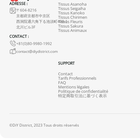
ADRESSE :
Tissus Asanoha
Tissus Seigaiha
〒604-8216
Tissus Kanoko
京都府京都市中京区
Tissus Chirimen
西洞院通六角下る池須町408-1
Tissus Fleuris
Tissus Sakura
北川ビル3F
Tissus Animaux
CONTACT :
+81(0)80-9980-1992
contact@diydistrict.com
SUPPORT
Contact
Tarifs Professionnels
FAQ
Mentions légales
Politique de confidentialité
特定商取引法に基づく表示
©DiY District, 2023 Tous droits réservés