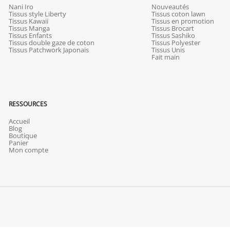
Nani Iro
Nouveautés
Tissus style Liberty
Tissus coton lawn
Tissus Kawaii
Tissus en promotion
Tissus Manga
Tissus Brocart
Tissus Enfants
Tissus Sashiko
Tissus double gaze de coton
Tissus Polyester
Tissus Patchwork Japonais
Tissus Unis
Fait main
RESSOURCES
Accueil
Blog
Boutique
Panier
Mon compte