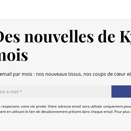
mail de confirmation d’envoi pour sui
pour répondre à vos besoins.
Politique de retour
es nouvelles de K
Si votre commande n’est pas encore
intégralement.
mois
Si elle est en cours d’acheminement o
calendaires suivant sa réception (les 
(produit neuf et dans son emballage
commande, hors frais d’expédition 
email par mois : nos nouveaux tissus, nos coups de cœur e
produits endommagés.
En cas de défaut de notre part, cont
que nous trouvions ensemble une so
 respectons votre vie privée. Votre adresse email sera utilisée uniquement pour
nt en utilisant le lien de désabonnement présent dans chaque email. Pour plus d