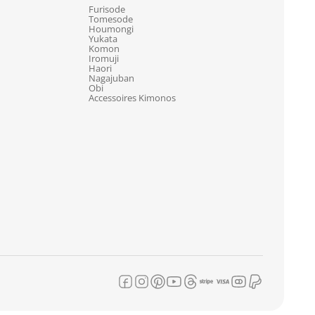
Furisode
Tomesode
Houmongi
Yukata
Komon
Iromuji
Haori
Nagajuban
Obi
Accessoires Kimonos