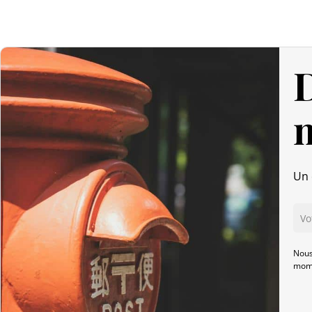
D
Un 
Nous
mome