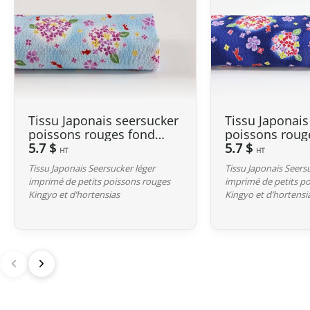
Tissu Japonais seersucker
Tissu Japonais
poissons rouges fond
poissons roug
bleu clair
5.7 $
bleu marine
5.7 $
HT
HT
Tissu Japonais Seersucker léger
Tissu Japonais Seers
imprimé de petits poissons rouges
imprimé de petits p
Kingyo et d’hortensias
Kingyo et d’hortensi