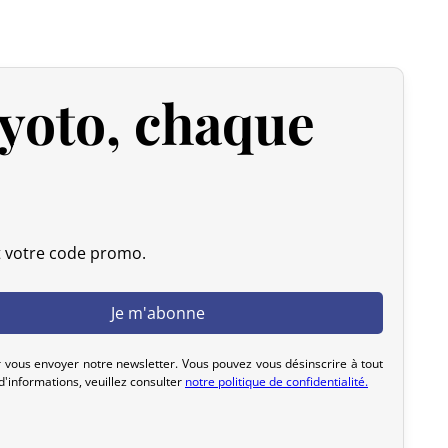
vre votre colis. Nous offrons plusieurs options de livraison
yoto, chaque
 expédiée, nous pouvons l’annuler et vous rembourser
u livrée, veuillez nous la retourner dans les 7 jours
frais de retour sont à votre charge). Après vérification
 d’origine), nous vous rembourserons le montant de votre
initiaux. Aucun remboursement ne sera effectué pour des
t votre code promo.
actez-nous dans les 72 heures avec photos ou vidéo, afin
lution rapide et adaptée.
 vous envoyer notre newsletter. Vous pouvez vous désinscrire à tout
'informations, veuillez consulter
notre politique de confidentialité.