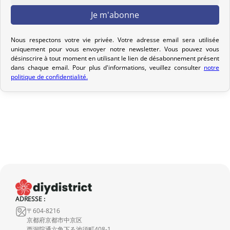
Votre commande est préparée dans les 2 jours ouvrables suivant
la réception de votre paiement et remise au transporteur que
vous avez sélectionné lors de votre achat. Vous recevrez un e-mail
Nous respectons votre vie privée. Votre adresse email sera utilisée
uniquement pour vous envoyer notre newsletter. Vous pouvez vous
de confirmation d’envoi pour suivre votre colis. Nous offrons
désinscrire à tout moment en utilisant le lien de désabonnement présent
plusieurs options de livraison pour répondre à vos besoins.
dans chaque email. Pour plus d'informations, veuillez consulter
notre
politique de confidentialité.
Politique de retour
Si votre commande n’est pas encore expédiée, nous pouvons
l’annuler et vous rembourser intégralement.
Si elle est en cours d’acheminement ou livrée, veuillez nous la
retourner dans les 7 jours calendaires suivant sa réception (les
frais de retour sont à votre charge). Après vérification (produit
neuf et dans son emballage d’origine), nous vous rembourserons
le montant de votre commande, hors frais d’expédition initiaux.
ADRESSE :
Aucun remboursement ne sera effectué pour des produits
〒604-8216
endommagés.
京都府京都市中京区
西洞院通六角下る池須町408-1