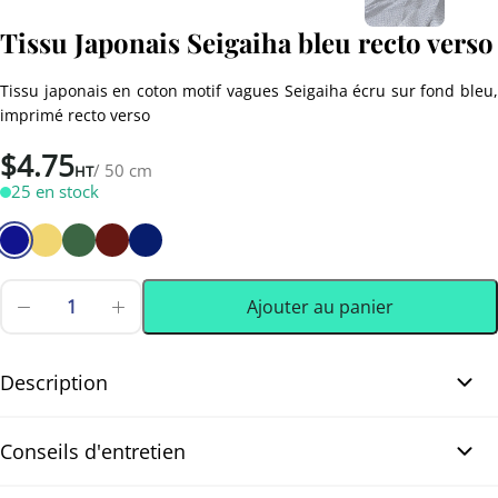
Tissu Japonais Seigaiha bleu recto verso
Tissu japonais en coton motif vagues Seigaiha écru sur fond bleu,
imprimé recto verso
$
4.75
/ 50 cm
HT
25 en stock
Ajouter au panier
quantité
de
0.50 m
(0.55 yd)
Tissu
Japonais
Description
Seigaiha
bleu
Tissu Japonais Seigaiha bleu recto verso. Tissu japonais en coton
recto
Conseils d'entretien
verso
imprimé du motif traditionnel de vagues Seigaiha, aussi écrit
Seikaiha, en écru sur un fond bleu profond, et le motif reste bien