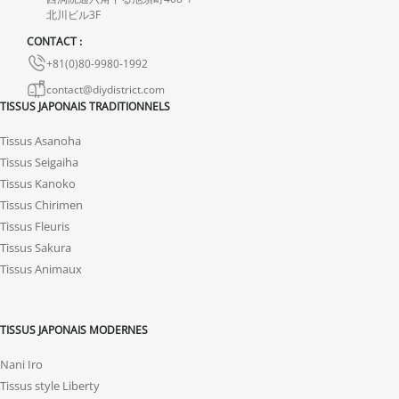
En cas de défaut de notre part, contactez-nous dans les 72 heures
北川ビル3F
avec photos ou vidéo, afin que nous trouvions ensemble une
CONTACT :
solution rapide et adaptée.
+81(0)80-9980-1992
contact@diydistrict.com
TISSUS JAPONAIS TRADITIONNELS
Tissus Asanoha
Tissus Seigaiha
Tissus Kanoko
Tissus Chirimen
Tissus Fleuris
Tissus Sakura
Tissus Animaux
TISSUS JAPONAIS MODERNES
Nani Iro
Tissus style Liberty