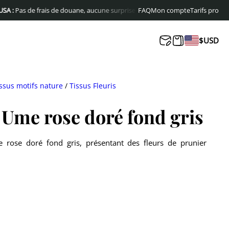
 de frais de douane, aucune surprise à la livraison
FAQ
Livraison offerte en Eur
Mon compte
Tarifs pro
$
USD
ssus motifs nature
/
Tissus Fleuris
 Ume rose doré fond gris
 rose doré fond gris, présentant des fleurs de prunier