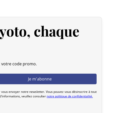
 expédiée, nous pouvons l’annuler et vous rembourser
yoto, chaque
u livrée, veuillez nous la retourner dans les 7 jours
frais de retour sont à votre charge). Après vérification
 d’origine), nous vous rembourserons le montant de votre
initiaux. Aucun remboursement ne sera effectué pour des
actez-nous dans les 72 heures avec photos ou vidéo, afin
t votre code promo.
lution rapide et adaptée.
 vous envoyer notre newsletter. Vous pouvez vous désinscrire à tout
'informations, veuillez consulter
notre politique de confidentialité.