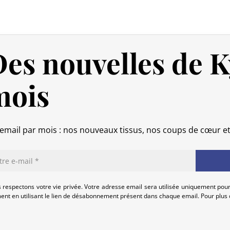
Politique de retour
Si votre commande n’est pas encore
intégralement.
es nouvelles de K
Si elle est en cours d’acheminement o
calendaires suivant sa réception (les 
mois
(produit neuf et dans son emballage
commande, hors frais d’expédition 
produits endommagés.
En cas de défaut de notre part, cont
email par mois : nos nouveaux tissus, nos coups de cœur e
que nous trouvions ensemble une so
 respectons votre vie privée. Votre adresse email sera utilisée uniquement pour
nt en utilisant le lien de désabonnement présent dans chaque email. Pour plus d