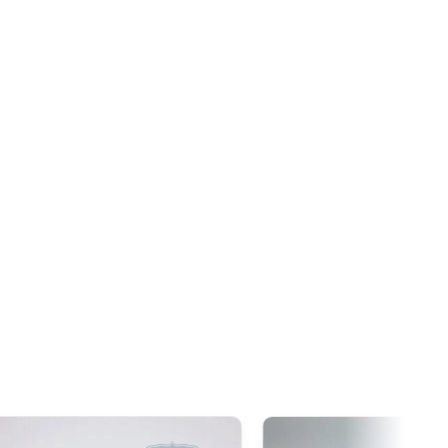
re est fixée à
20 CAD
. Grâce à l’accord de libre-échange
oduits d’origine japonaise sont généralement exonérés de
dépasse ce seuil.
xcède 20 CAD
, la
TPS/TVH s’applique
sur la totalité de la
de douane restent souvent nuls pour ces produits.
 1 000 AUD
, il est important de noter que la
GST
(Goods and
pplique sur toutes les importations depuis le Japon, quelle
00 AUD
, en plus de la GST,
des droits de douane
 type de produit) peuvent être appliqués lors du