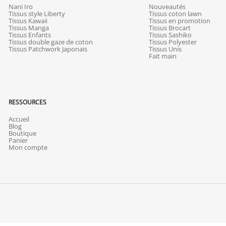
Nani Iro
Nouveautés
Tissus style Liberty
Tissus coton lawn
Tissus Kawaii
Tissus en promotion
Tissus Manga
Tissus Brocart
Tissus Enfants
Tissus Sashiko
Tissus double gaze de coton
Tissus Polyester
Tissus Patchwork Japonais
Tissus Unis
Fait main
RESSOURCES
Accueil
Blog
Boutique
Panier
Mon compte