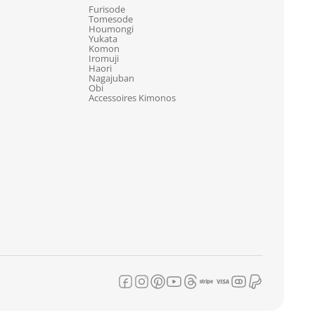
Furisode
Tomesode
Houmongi
Yukata
Komon
Iromuji
Haori
Nagajuban
Obi
Accessoires Kimonos