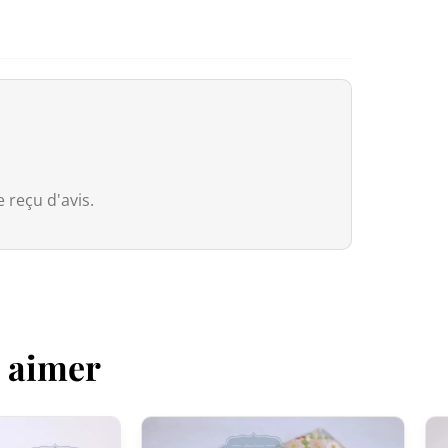
Canada
Pour le Canada, la franchise douaniè
entre le Canada et le Japon, nos pr
droits de douane même si la valeur 
Cependant, dès que la commande
e
valeur déclarée, même si les droits 
 reçu d'avis.
Australie
Bien que
le seuil de franchise soit à
Services Tax, équivalente à 10 %) s’a
que soit la valeur déclarée.
z aimer
Pour les commandes
dépassant 1 0
(généralement autour de 5 % selon le
dédouanement.