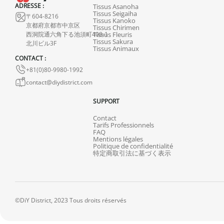
ADRESSE :
Tissus Asanoha
Tissus Seigaiha
〒604-8216
Tissus Kanoko
京都府京都市中京区
Tissus Chirimen
西洞院通六角下る池須町408-1
Tissus Fleuris
Tissus Sakura
北川ビル3F
Tissus Animaux
CONTACT :
+81(0)80-9980-1992
contact@diydistrict.com
SUPPORT
Contact
Tarifs Professionnels
FAQ
Mentions légales
Politique de confidentialité
特定商取引法に基づく表示
©DiY District, 2023 Tous droits réservés