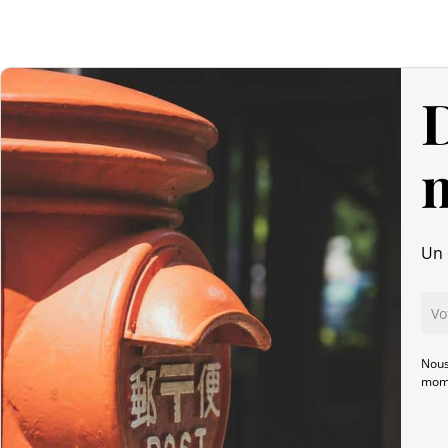
D
Un 
Nous
mome