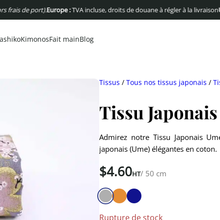
 de port).
Europe :
TVA incluse, droits de douane à régler à la livraison
USA :
Pas
ashiko
Kimonos
Fait main
Blog
Tissus
/
Tous nos tissus japonais
/
Ti
Tissu Japonais
Admirez notre Tissu Japonais Ume
japonais (Ume) élégantes en coton.
$
4.60
/ 50 cm
HT
Rupture de stock