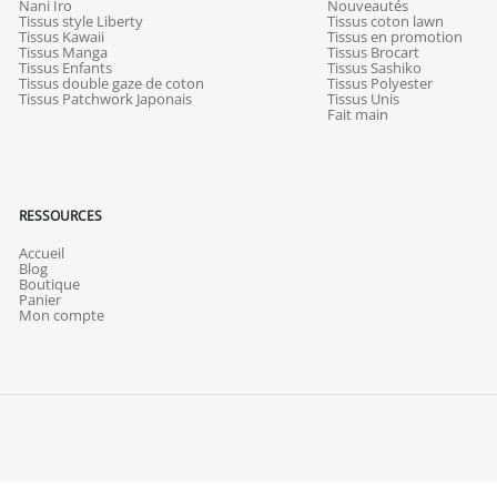
Nani Iro
Nouveautés
Tissus style Liberty
Tissus coton lawn
Tissus Kawaii
Tissus en promotion
Tissus Manga
Tissus Brocart
Tissus Enfants
Tissus Sashiko
Tissus double gaze de coton
Tissus Polyester
Tissus Patchwork Japonais
Tissus Unis
Fait main
RESSOURCES
Accueil
Blog
Boutique
Panier
Mon compte