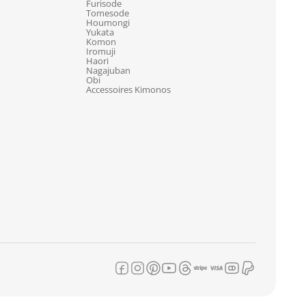
Furisode
Tomesode
Houmongi
Yukata
Komon
Iromuji
Haori
Nagajuban
Obi
Accessoires Kimonos