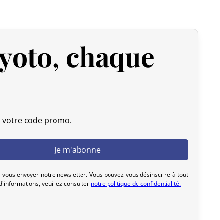
yoto, chaque
 expédiée, nous pouvons l’annuler et vous rembourser
u livrée, veuillez nous la retourner dans les 7 jours
frais de retour sont à votre charge). Après vérification
 d’origine), nous vous rembourserons le montant de votre
initiaux. Aucun remboursement ne sera effectué pour des
t votre code promo.
actez-nous dans les 72 heures avec photos ou vidéo, afin
lution rapide et adaptée.
 vous envoyer notre newsletter. Vous pouvez vous désinscrire à tout
'informations, veuillez consulter
notre politique de confidentialité.