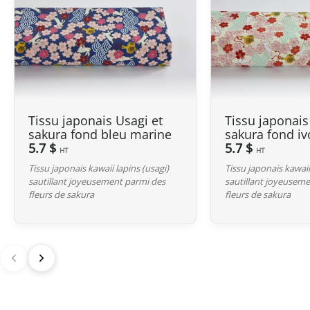
Tissu japonais Usagi et
Tissu japonais
sakura fond bleu marine
sakura fond iv
5.7 $
5.7 $
HT
HT
Tissu japonais kawaii lapins (usagi)
Tissu japonais kawaii
sautillant joyeusement parmi des
sautillant joyeusem
fleurs de sakura
fleurs de sakura