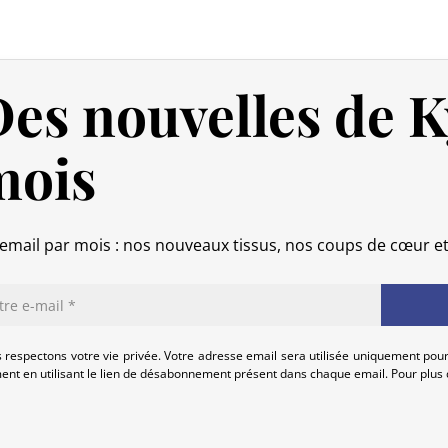
pour répondre à vos besoins.
Politique de retour
es nouvelles de K
Si votre commande n’est pas encore
intégralement.
mois
Si elle est en cours d’acheminement o
calendaires suivant sa réception (les 
(produit neuf et dans son emballage
commande, hors frais d’expédition 
email par mois : nos nouveaux tissus, nos coups de cœur e
produits endommagés.
En cas de défaut de notre part, cont
que nous trouvions ensemble une so
 respectons votre vie privée. Votre adresse email sera utilisée uniquement pour
nt en utilisant le lien de désabonnement présent dans chaque email. Pour plus d