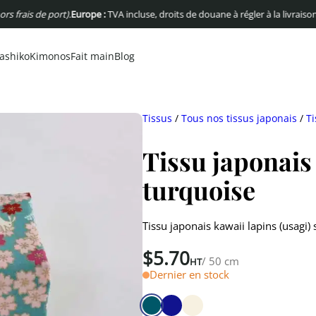
s de port).
Europe :
TVA incluse, droits de douane à régler à la livraison
USA :
Pa
ashiko
Kimonos
Fait main
Blog
Tissus
/
Tous nos tissus japonais
/
Ti
Tissu japonais
turquoise
Tissu japonais kawaii lapins (usagi)
$
5.70
/ 50 cm
HT
Dernier en stock