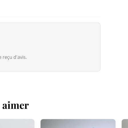
dossier transporteur s’appliquent à l
Canada
Pour le Canada, la franchise douaniè
entre le Canada et le Japon, nos pr
droits de douane même si la valeur 
Cependant, dès que la commande
e
 reçu d'avis.
valeur déclarée, même si les droits 
Australie
Bien que
le seuil de franchise soit à
Services Tax, équivalente à 10 %) s’a
z aimer
que soit la valeur déclarée.
Pour les commandes
dépassant 1 0
(généralement autour de 5 % selon le