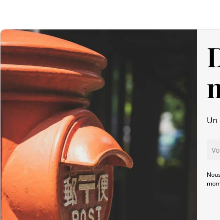
D
Un 
Nous
mome