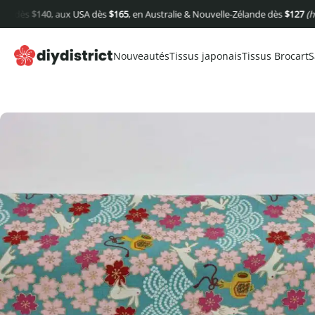
$
140
, aux USA dès
$
165
, en Australie & Nouvelle-Zélande dès
$
127
(hors frai
Nouveautés
Tissus japonais
Tissus Brocart
S