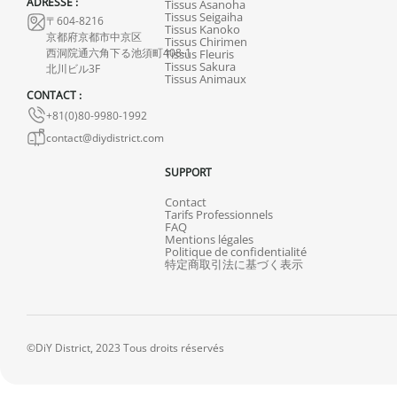
ADRESSE :
Tissus Asanoha
Tissus Seigaiha
〒604-8216
Tissus Kanoko
京都府京都市中京区
Tissus Chirimen
西洞院通六角下る池須町408-1
Tissus Fleuris
Tissus Sakura
北川ビル3F
Tissus Animaux
CONTACT :
+81(0)80-9980-1992
contact@diydistrict.com
SUPPORT
Contact
Tarifs Professionnels
FAQ
Mentions légales
Politique de confidentialité
特定商取引法に基づく表示
©DiY District, 2023 Tous droits réservés