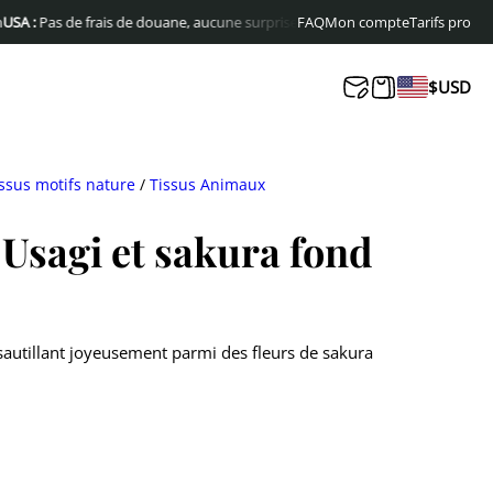
s de frais de douane, aucune surprise à la livraison
FAQ
Mon compte
Livraison offerte en Eu
Tarifs pro
$
USD
ssus motifs nature
/
Tissus Animaux
 Usagi et sakura fond
 sautillant joyeusement parmi des fleurs de sakura