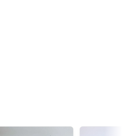
a livraison.
re est fixée à
20 CAD
. Grâce à l’accord de libre-échange
oduits d’origine japonaise sont généralement exonérés de
dépasse ce seuil.
xcède 20 CAD
, la
TPS/TVH s’applique
sur la totalité de la
de douane restent souvent nuls pour ces produits.
 1 000 AUD
, il est important de noter que la
GST
(Goods and
pplique sur toutes les importations depuis le Japon, quelle
00 AUD
, en plus de la GST,
des droits de douane
 type de produit) peuvent être appliqués lors du