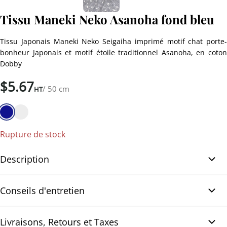
Tissu Maneki Neko Asanoha fond bleu
Tissu Japonais Maneki Neko Seigaiha imprimé motif chat porte-
bonheur Japonais et motif étoile traditionnel Asanoha, en coton
Dobby
$
5.67
/ 50 cm
HT
Rupture de stock
Description
Tissu Maneki Neko Asanoha fond bleu. Très mignon tissu Japonais
Conseils d'entretien
imprimé avec un motif chat Maneki-Neko (chat porte-bonheur
Japonais) et un motif étoile géométrique traditionnel Asanoha en
couleur blanc sur fond bleu marine. Ce tissu en coton Dobby de
Livraisons, Retours et Taxes
Machine à laver, lavage à 30°