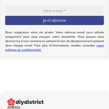
la réception de votre paiement et remise au transporteur que
vous avez sélectionné lors de votre achat. Vous recevrez un e-mail
de confirmation d’envoi pour suivre votre colis. Nous offrons
plusieurs options de livraison pour répondre à vos besoins.
Nous respectons votre vie privée. Votre adresse email sera utilisée
Politique de retour
uniquement pour vous envoyer notre newsletter. Vous pouvez vous
désinscrire à tout moment en utilisant le lien de désabonnement présent
Si votre commande n’est pas encore expédiée, nous pouvons
dans chaque email. Pour plus d'informations, veuillez consulter
notre
l’annuler et vous rembourser intégralement.
politique de confidentialité.
Si elle est en cours d’acheminement ou livrée, veuillez nous la
retourner dans les 7 jours calendaires suivant sa réception (les
frais de retour sont à votre charge). Après vérification (produit
neuf et dans son emballage d’origine), nous vous rembourserons
le montant de votre commande, hors frais d’expédition initiaux.
Aucun remboursement ne sera effectué pour des produits
endommagés.
En cas de défaut de notre part, contactez-nous dans les 72 heures
ADRESSE :