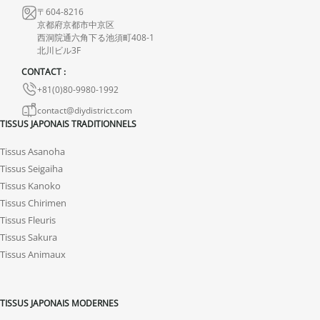
avec photos ou vidéo, afin que nous trouvions ensemble une
〒604-8216
solution rapide et adaptée.
京都府京都市中京区
西洞院通六角下る池須町408-1
北川ビル3F
CONTACT :
+81(0)80-9980-1992
contact@diydistrict.com
TISSUS JAPONAIS TRADITIONNELS
Tissus Asanoha
Tissus Seigaiha
Tissus Kanoko
Tissus Chirimen
Tissus Fleuris
Tissus Sakura
Tissus Animaux
TISSUS JAPONAIS MODERNES