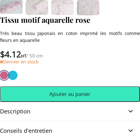
Tissu motif aquarelle rose
Très beau tissu Japonais en coton imprimé les motifs comme
fleurs en aquarelle
$
4.12
/ 50 cm
HT
Dernier en stock
Ajouter au panier
Description
Tissu motif aquarelle couleur rose imprimé sur écru. Très beau
Conseils d'entretien
tissu Japonais en coton imprimé les motifs comme fleurs en