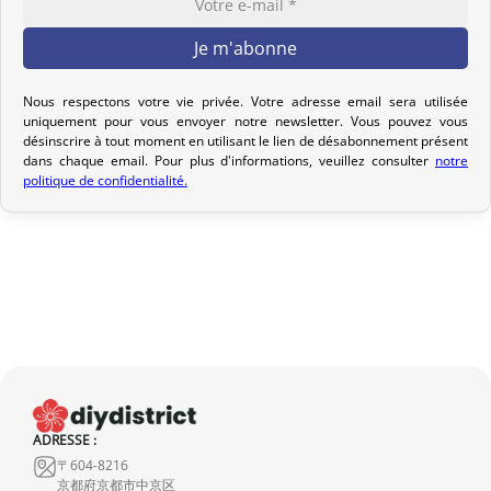
pour que nous puissions étudier ensemble la meilleure option.
Votre commande est préparée dans les 2 jours ouvrables suivant
la réception de votre paiement et remise au transporteur que
vous avez sélectionné lors de votre achat. Vous recevrez un e-mail
Nous respectons votre vie privée. Votre adresse email sera utilisée
uniquement pour vous envoyer notre newsletter. Vous pouvez vous
de confirmation d’envoi pour suivre votre colis. Nous offrons
désinscrire à tout moment en utilisant le lien de désabonnement présent
plusieurs options de livraison pour répondre à vos besoins.
dans chaque email. Pour plus d'informations, veuillez consulter
notre
politique de confidentialité.
Politique de retour
Si votre commande n’est pas encore expédiée, nous pouvons
l’annuler et vous rembourser intégralement.
Si elle est en cours d’acheminement ou livrée, veuillez nous la
retourner dans les 7 jours calendaires suivant sa réception (les
frais de retour sont à votre charge). Après vérification (produit
neuf et dans son emballage d’origine), nous vous rembourserons
le montant de votre commande, hors frais d’expédition initiaux.
ADRESSE :
Aucun remboursement ne sera effectué pour des produits
〒604-8216
endommagés.
京都府京都市中京区