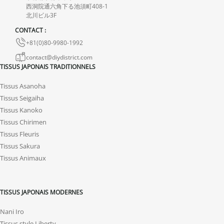
西洞院通六角下る池須町408-1
En cas de défaut de notre part, contactez-nous dans les 72 heures
北川ビル3F
avec photos ou vidéo, afin que nous trouvions ensemble une
CONTACT :
solution rapide et adaptée.
+81(0)80-9980-1992
contact@diydistrict.com
TISSUS JAPONAIS TRADITIONNELS
Tissus Asanoha
Tissus Seigaiha
Tissus Kanoko
Tissus Chirimen
Tissus Fleuris
Tissus Sakura
Tissus Animaux
TISSUS JAPONAIS MODERNES
Nani Iro
Tissus style Liberty