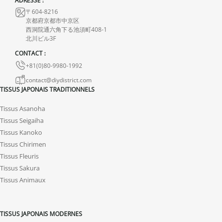
ADRESSE :
Aucun remboursement ne sera effectué pour des produits
〒604-8216
endommagés.
京都府京都市中京区
西洞院通六角下る池須町408-1
En cas de défaut de notre part, contactez-nous dans les 72 heures
北川ビル3F
avec photos ou vidéo, afin que nous trouvions ensemble une
CONTACT :
solution rapide et adaptée.
+81(0)80-9980-1992
contact@diydistrict.com
TISSUS JAPONAIS TRADITIONNELS
Tissus Asanoha
Tissus Seigaiha
Tissus Kanoko
Tissus Chirimen
Tissus Fleuris
Tissus Sakura
Tissus Animaux
TISSUS JAPONAIS MODERNES