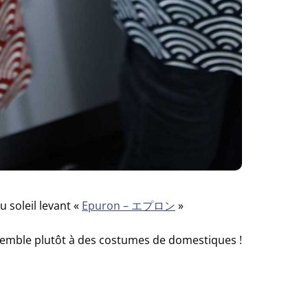
 soleil levant «
Epuron – エプロン
»
ssemble plutôt à des costumes de domestiques !