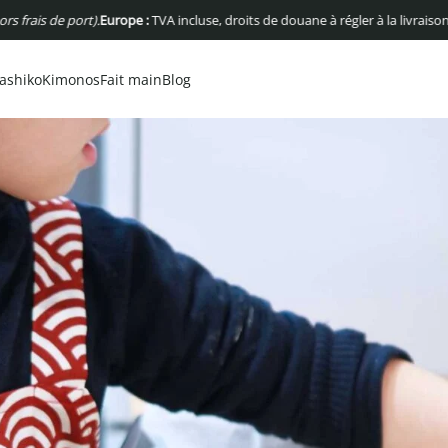
rt).
Europe :
TVA incluse, droits de douane à régler à la livraison
USA :
Pas de f
ashiko
Kimonos
Fait main
Blog