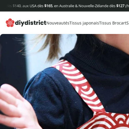
 aux USA dès
$
165
, en Australie & Nouvelle-Zélande dès
$
127
(hors frais de po
Nouveautés
Tissus japonais
Tissus Brocart
S