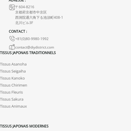
ADRESSE :
En cas de défaut de notre part, contactez-nous dans les 72 heures
〒604-8216
avec photos ou vidéo, afin que nous trouvions ensemble une
京都府京都市中京区
西洞院通六角下る池須町408-1
solution rapide et adaptée.
北川ビル3F
CONTACT :
+81(0)80-9980-1992
contact@diydistrict.com
TISSUS JAPONAIS TRADITIONNELS
Tissus Asanoha
Tissus Seigaiha
Tissus Kanoko
Tissus Chirimen
Tissus Fleuris
Tissus Sakura
Tissus Animaux
TISSUS JAPONAIS MODERNES