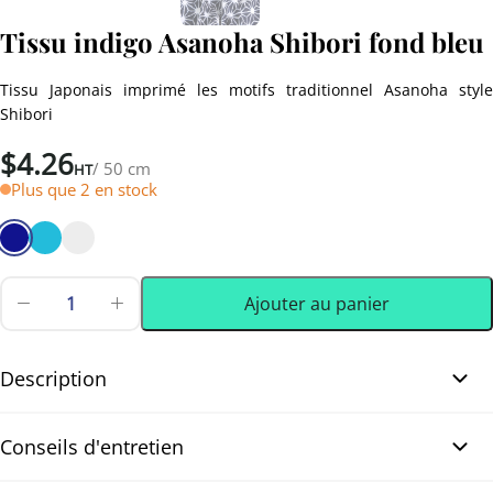
Tissu indigo Asanoha Shibori fond bleu
Tissu Japonais imprimé les motifs traditionnel Asanoha style
Shibori
$
4.26
/ 50 cm
HT
Plus que 2 en stock
Ajouter au panier
quantité
de
0.50 m
(0.55 yd)
Tissu
indigo
Description
Asanoha
Shibori
Tissu indigo Asanoha Shibori fond bleu. Ce tissu japonais
fond
Conseils d'entretien
bleu
présente des motifs traditionnels Asanoha imprimés dans le style
Shibori, une technique de teinture traditionnelle japonaise. Les