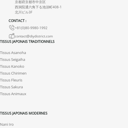
endommagés.
京都府京都市中京区
西洞院通六角下る池須町408-1
En cas de défaut de notre part, contactez-nous dans les 72 heures
北川ビル3F
avec photos ou vidéo, afin que nous trouvions ensemble une
CONTACT :
solution rapide et adaptée.
+81(0)80-9980-1992
contact@diydistrict.com
TISSUS JAPONAIS TRADITIONNELS
Tissus Asanoha
Tissus Seigaiha
Tissus Kanoko
Tissus Chirimen
Tissus Fleuris
Tissus Sakura
Tissus Animaux
TISSUS JAPONAIS MODERNES
Nani Iro