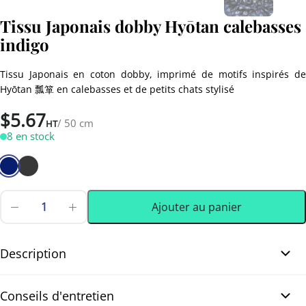
Tissu Japonais dobby Hyōtan calebasses
indigo
Tissu Japonais en coton dobby, imprimé de motifs inspirés de
Hyōtan 瓢箪 en calebasses et de petits chats stylisé
$
5.67
/ 50 cm
HT
8 en stock
Ajouter au panier
quantité
de
0.50 m
(0.55 yd)
Tissu
Japonais
Description
dobby
Hyōtan
Tissu Japonais dobby Hyōtan calebasses indigo. Joli tissu Japonais
calebasses
Conseils d'entretien
indigo
en coton dobby, imprimé de motifs inspirés de Hyōtan 瓢箪 en