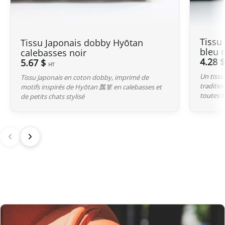
Canada
Pour le Canada, la franchise douanière est fixée à
20 CAD
. Grâce à
Tissu
l’accord de libre-échange entre le Canada et le Japon, nos produits
Tissu Japonais dobby Hyōtan
bleu 
calebasses noir
d’origine japonaise sont généralement exonérés de droits de
4.28 
5.67 $
HT
douane même si la valeur dépasse ce seuil.
Un tissu
Tissu Japonais en coton dobby, imprimé de
Cependant, dès que la commande
excède 20 CAD
, la
TPS/TVH
traditio
motifs inspirés de Hyōtan 瓢箪 en calebasses et
toutes le
de petits chats stylisé
s’applique
sur la totalité de la valeur déclarée, même si les droits
de douane restent souvent nuls pour ces produits.
Australie
Bien que
le seuil de franchise soit à 1 000 AUD
, il est important de
noter que la
GST
(Goods and Services Tax, équivalente à 10 %)
s’applique sur toutes les importations depuis le Japon, quelle que
soit la valeur déclarée.
Pour les commandes
dépassant 1 000 AUD
, en plus de la GST,
des