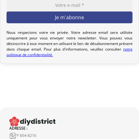
pour que nous puissions étudier ensemble la meilleure option.
Votre commande est préparée dans les 2 jours ouvrables suivant
la réception de votre paiement et remise au transporteur que
vous avez sélectionné lors de votre achat. Vous recevrez un e-mail
Nous respectons votre vie privée. Votre adresse email sera utilisée
uniquement pour vous envoyer notre newsletter. Vous pouvez vous
de confirmation d’envoi pour suivre votre colis. Nous offrons
désinscrire à tout moment en utilisant le lien de désabonnement présent
plusieurs options de livraison pour répondre à vos besoins.
dans chaque email. Pour plus d'informations, veuillez consulter
notre
politique de confidentialité.
Politique de retour
Si votre commande n’est pas encore expédiée, nous pouvons
l’annuler et vous rembourser intégralement.
Si elle est en cours d’acheminement ou livrée, veuillez nous la
retourner dans les 7 jours calendaires suivant sa réception (les
frais de retour sont à votre charge). Après vérification (produit
neuf et dans son emballage d’origine), nous vous rembourserons
le montant de votre commande, hors frais d’expédition initiaux.
ADRESSE :
Aucun remboursement ne sera effectué pour des produits
〒604-8216