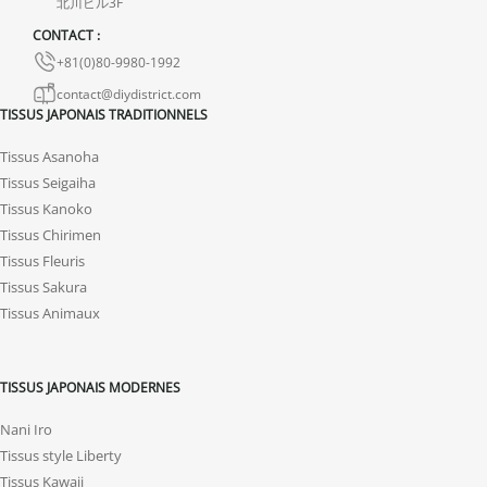
北川ビル3F
avec photos ou vidéo, afin que nous trouvions ensemble une
CONTACT :
solution rapide et adaptée.
+81(0)80-9980-1992
contact@diydistrict.com
TISSUS JAPONAIS TRADITIONNELS
Tissus Asanoha
Tissus Seigaiha
Tissus Kanoko
Tissus Chirimen
Tissus Fleuris
Tissus Sakura
Tissus Animaux
TISSUS JAPONAIS MODERNES
Nani Iro
Tissus style Liberty
Tissus Kawaii