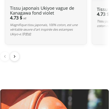
Pour le Canada, la franchise douanière est fixée à
20 CAD
. Grâce à
l’accord de libre-échange entre le Canada et le Japon, nos produits
Tissu japonais Ukiyoe vague de
Tissu
Kanagawa fond violet
d’origine japonaise sont généralement exonérés de droits de
4.73 
4.73 $
HT
douane même si la valeur dépasse ce seuil.
Tissu ja
Magnifique tissu japonais, 100% coton, est une
coton ro
Cependant, dès que la commande
excède 20 CAD
, la
TPS/TVH
véritable œuvre d'art inspirée des estampes
Ukiyo-e 浮世絵
s’applique
sur la totalité de la valeur déclarée, même si les droits
de douane restent souvent nuls pour ces produits.
Australie
Bien que
le seuil de franchise soit à 1 000 AUD
, il est important de
noter que la
GST
(Goods and Services Tax, équivalente à 10 %)
s’applique sur toutes les importations depuis le Japon, quelle que
soit la valeur déclarée.
Pour les commandes
dépassant 1 000 AUD
, en plus de la GST,
des
droits de douane
(généralement autour de 5 % selon le type de
produit) peuvent être appliqués lors du dédouanement.