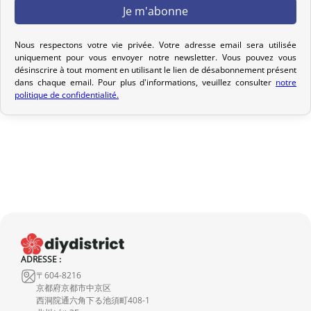
Votre commande est préparée dans les 2 jours ouvrables suivant
la réception de votre paiement et remise au transporteur que
vous avez sélectionné lors de votre achat. Vous recevrez un e-mail
Nous respectons votre vie privée. Votre adresse email sera utilisée
de confirmation d’envoi pour suivre votre colis. Nous offrons
uniquement pour vous envoyer notre newsletter. Vous pouvez vous
désinscrire à tout moment en utilisant le lien de désabonnement présent
plusieurs options de livraison pour répondre à vos besoins.
dans chaque email. Pour plus d'informations, veuillez consulter
notre
politique de confidentialité.
Politique de retour
Si votre commande n’est pas encore expédiée, nous pouvons
l’annuler et vous rembourser intégralement.
Si elle est en cours d’acheminement ou livrée, veuillez nous la
retourner dans les 7 jours calendaires suivant sa réception (les
frais de retour sont à votre charge). Après vérification (produit
neuf et dans son emballage d’origine), nous vous rembourserons
le montant de votre commande, hors frais d’expédition initiaux.
Aucun remboursement ne sera effectué pour des produits
ADRESSE :
〒604-8216
endommagés.
京都府京都市中京区
西洞院通六角下る池須町408-1
En cas de défaut de notre part, contactez-nous dans les 72 heures