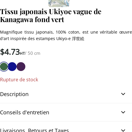
Tissu japonais Ukiyoe vague de
Kanagawa fond vert
Magnifique tissu japonais, 100% coton, est une véritable œuvre
d'art inspirée des estampes Ukiyo-e 浮世絵
$
4.73
/ 50 cm
HT
Rupture de stock
Description
Tissu japonais Ukiyoe vague de Kanagawa fond vert. Ce superbe
Conseils d'entretien
tissu japonais 100% coton est inspiré de l’estampe emblématique
« La Grande Vague de Kanagawa ». Fabriqué au Japon, il met en
scène le célèbre Mont Fuji en arrière-plan, entouré de puissantes
Livraisons, Retours et Taxes