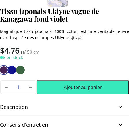
Tissu japonais Ukiyoe vague de
Kanagawa fond violet
Magnifique tissu japonais, 100% coton, est une véritable œuvre
d'art inspirée des estampes Ukiyo-e 浮世絵
$
4.76
/ 50 cm
HT
8 en stock
Ajouter au panier
quantité
de
0.50 m
(0.55 yd)
Tissu
japonais
Description
Ukiyoe
vague
Tissu japonais Ukiyoe vague de Kanagawa fond violet. Ce superbe
de
Conseils d'entretien
Kanagawa
tissu japonais 100% coton est inspiré de l’estampe emblématique