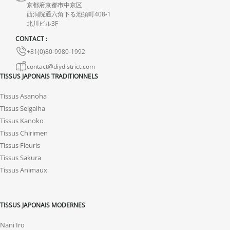
endommagés.
京都府京都市中京区
西洞院通六角下る池須町408-1
En cas de défaut de notre part, contactez-nous dans les 72 heures
北川ビル3F
avec photos ou vidéo, afin que nous trouvions ensemble une
CONTACT :
solution rapide et adaptée.
+81(0)80-9980-1992
contact@diydistrict.com
TISSUS JAPONAIS TRADITIONNELS
Tissus Asanoha
Tissus Seigaiha
Tissus Kanoko
Tissus Chirimen
Tissus Fleuris
Tissus Sakura
Tissus Animaux
TISSUS JAPONAIS MODERNES
Nani Iro