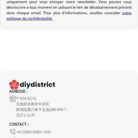
de confirmation d’envoi pour suivre votre colis. Nous offrons
uniquement pour vous envoyer notre newsletter. Vous pouvez vous
désinscrire à tout moment en utilisant le lien de désabonnement présent
plusieurs options de livraison pour répondre à vos besoins.
dans chaque email. Pour plus d'informations, veuillez consulter
notre
politique de confidentialité.
Politique de retour
Si votre commande n’est pas encore expédiée, nous pouvons
l’annuler et vous rembourser intégralement.
Si elle est en cours d’acheminement ou livrée, veuillez nous la
retourner dans les 7 jours calendaires suivant sa réception (les
frais de retour sont à votre charge). Après vérification (produit
neuf et dans son emballage d’origine), nous vous rembourserons
le montant de votre commande, hors frais d’expédition initiaux.
Aucun remboursement ne sera effectué pour des produits
ADRESSE :
〒604-8216
endommagés.
京都府京都市中京区
西洞院通六角下る池須町408-1
En cas de défaut de notre part, contactez-nous dans les 72 heures
北川ビル3F
avec photos ou vidéo, afin que nous trouvions ensemble une
CONTACT :
solution rapide et adaptée.
+81(0)80-9980-1992