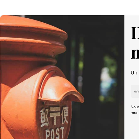
D
Un 
Nous
mome