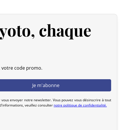
 expédiée, nous pouvons l’annuler et vous rembourser
yoto, chaque
u livrée, veuillez nous la retourner dans les 7 jours
frais de retour sont à votre charge). Après vérification
 d’origine), nous vous rembourserons le montant de votre
initiaux. Aucun remboursement ne sera effectué pour des
actez-nous dans les 72 heures avec photos ou vidéo, afin
t votre code promo.
lution rapide et adaptée.
 vous envoyer notre newsletter. Vous pouvez vous désinscrire à tout
'informations, veuillez consulter
notre politique de confidentialité.