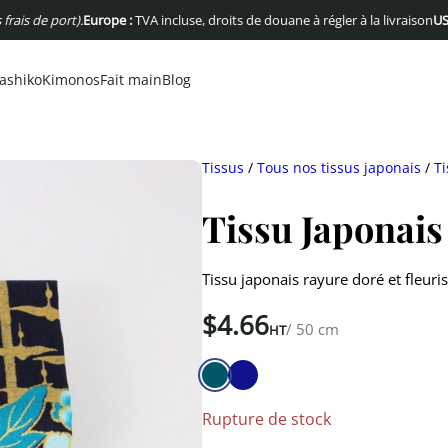
e port).
Europe :
TVA incluse, droits de douane à régler à la livraison
USA :
Pas 
ashiko
Kimonos
Fait main
Blog
Tissus
/
Tous nos tissus japonais
/
Ti
Tissu Japonais
Tissu japonais rayure doré et fleuri
$
4.66
/ 50 cm
HT
Rupture de stock