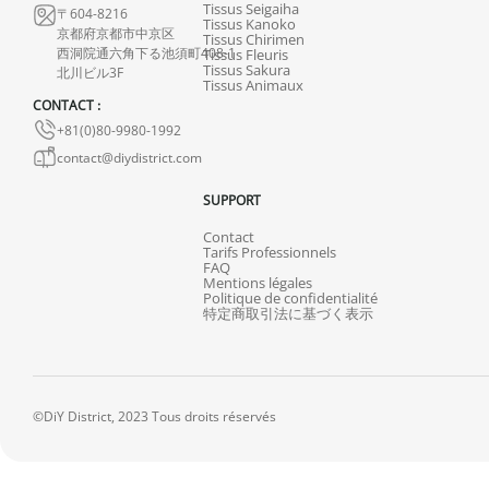
Tissus Seigaiha
〒604-8216
Tissus Kanoko
京都府京都市中京区
Tissus Chirimen
西洞院通六角下る池須町408-1
Tissus Fleuris
Tissus Sakura
北川ビル3F
Tissus Animaux
CONTACT :
+81(0)80-9980-1992
contact@diydistrict.com
SUPPORT
Contact
Tarifs Professionnels
FAQ
Mentions légales
Politique de confidentialité
特定商取引法に基づく表示
©DiY District, 2023 Tous droits réservés