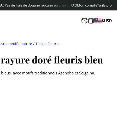
de frais de douane, aucune surprise à la livraison
FAQ
Livraison offerte en Europ
Mon compte
Tarifs pro
$
USD
ssus motifs nature
/
Tissus Fleuris
 rayure doré fleuris bleu
s bleus, avec motifs traditionnels Asanoha et Seigaiha.