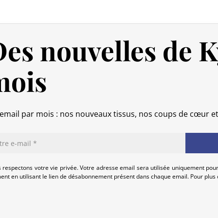
Si votre commande n’est pas encore
intégralement.
es nouvelles de K
Si elle est en cours d’acheminement o
calendaires suivant sa réception (les 
(produit neuf et dans son emballage
mois
commande, hors frais d’expédition 
produits endommagés.
En cas de défaut de notre part, cont
email par mois : nos nouveaux tissus, nos coups de cœur e
que nous trouvions ensemble une so
 respectons votre vie privée. Votre adresse email sera utilisée uniquement pour
nt en utilisant le lien de désabonnement présent dans chaque email. Pour plus d