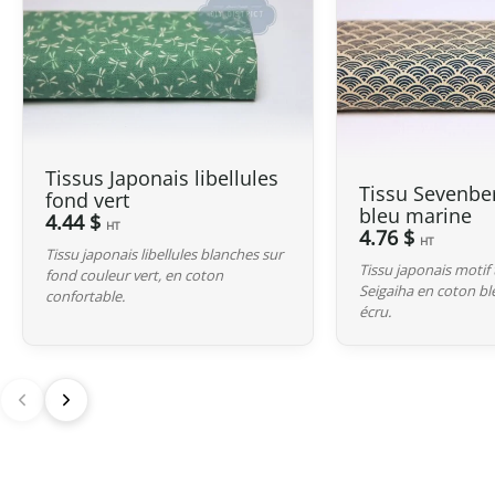
Tissus Japonais libellules
Tissu Sevenbe
fond vert
bleu marine
4.44 $
HT
4.76 $
HT
Tissu japonais libellules blanches sur
Tissu japonais motif 
fond couleur vert, en coton
Seigaiha en coton b
confortable.
écru.