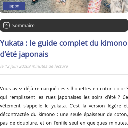
Japon
Sommaire
Points clés
Qu'est-ce qu'un yukata ?
Yukata : le guide complet du kimono
Mille ans d'histoire : de la robe de bain au festival
d’été japonais
Yukata ou kimono : comment les distinguer
Où voir des yukata aujourd'hui ?
le 12 juin 2026
9 minutes de lecture
Comment porter un yukata
Quel tissu pour un yukata ?
Le chusen, la teinture de Hamamatsu
Vous avez déjà remarqué ces silhouettes en coton coloré
Coton ou polyester ?
qui remplissent les rues japonaises les soirs d’été ? Ce
Coudre son propre yukata
Entretien et rangement
vêtement s’appelle le yukata. C’est la version légère et
Conclusion
décontractée du kimono : une seule épaisseur de coton,
pas de doublure, et on l’enfile seul en quelques minutes.