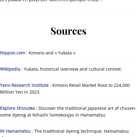
4 mètres de tissu moderne en laize de 110 cm pour un yukata adulte.
et août lors des grands festivals comme le Gion Matsuri de Kyoto et
les feux d’artifice de la Sumida à Tokyo. Dans les auberges et les
stations thermales, le yukata est fourni et porté toute l’année.
Les yukata modernes en polyester respirant sont devenus une
option sérieuse : ils gèrent bien la transpiration, gardent leur tenue,
Sources
sèchent vite et se lavent facilement. Le coton traditionnel respire
plus naturellement et vieillit plus joliment, mais un yukata en
polyester bien fait n’a rien à voir avec les versions déguisement
vendues aux touristes.
Nippon.com
: Kimono and « Yukata ».
Wikipedia
: Yukata, historical overview and cultural context.
Yano Research Institute
: Kimono Retail Market Rose to 224,000
Million Yen in 2023.
Explore Shizuoka
: Discover the traditional Japanese art of chusen-
some dyeing at Nihashi Somekoujyo in Hamamatsu.
iN Hamamatsu
: The traditional dyeing technique, Hamamatsu