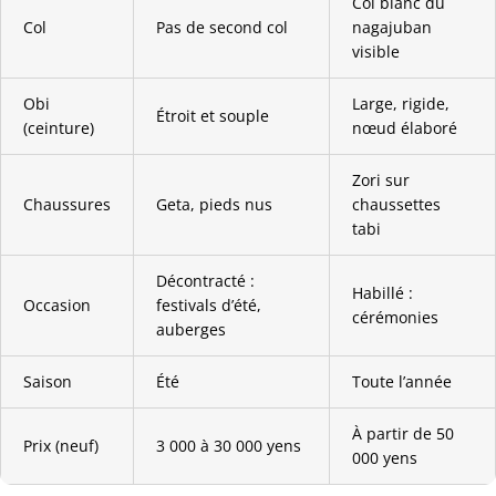
Col blanc du
Col
Pas de second col
nagajuban
visible
Obi
Large, rigide,
Étroit et souple
(ceinture)
nœud élaboré
Zori sur
Chaussures
Geta, pieds nus
chaussettes
tabi
Décontracté :
Habillé :
Occasion
festivals d’été,
cérémonies
auberges
Saison
Été
Toute l’année
À partir de 50
Prix (neuf)
3 000 à 30 000 yens
000 yens