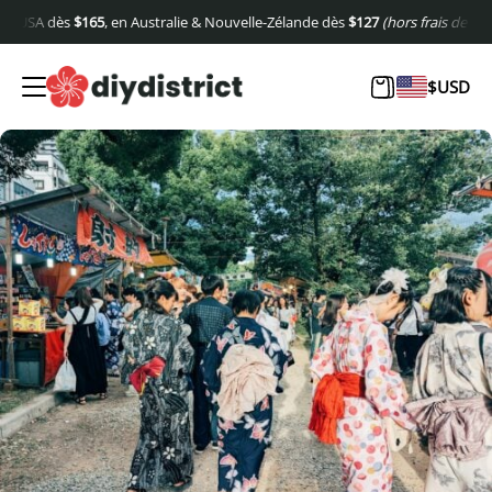
65
, en Australie & Nouvelle-Zélande dès
$
127
(hors frais de port).
Europe :
TVA 
$
USD