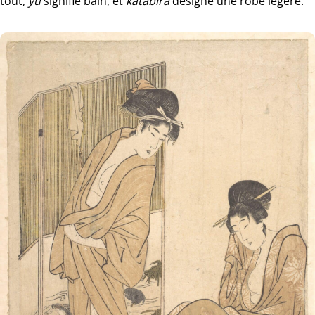
tout,
yu
signifie bain, et
katabira
désigne une robe légère.