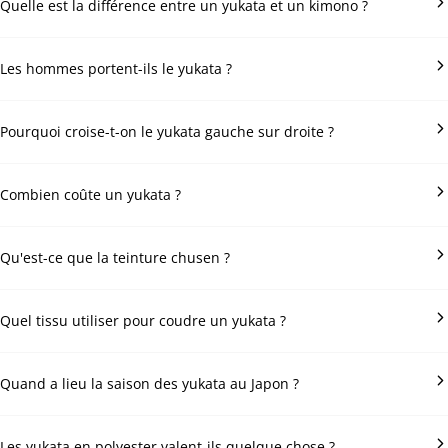
Quelle est la différence entre un yukata et un kimono ?
Le yukata est un vêtement de coton sans doublure, porté de façon
Les hommes portent-ils le yukata ?
décontractée en été. Le kimono est généralement en soie, doublé,
porté sur un sous-kimono et réservé aux occasions plus habillées. Le
moyen le plus rapide de les distinguer : si un second col blanc
Oui. Les yukata masculins tombent droit jusqu’à la cheville, sans pli à
Pourquoi croise-t-on le yukata gauche sur droite ?
apparaît à l’encolure, c’est un kimono.
la taille, dans des couleurs et motifs plus sobres. Ils se nouent avec
un obi plat porté bas, devant ou sur le côté. Hommes et femmes
portent le yukata aux festivals, dans les auberges et les stations
Le croisement gauche sur droite est la règle pour toutes les
Combien coûte un yukata ?
thermales.
personnes vivantes au Japon, pour le yukata comme pour le kimono.
Le croisement droite sur gauche est réservé à l’habillage des défunts.
Porter le vêtement à l’envers est donc l’une des fautes d’étiquette les
Un yukata prêt-à-porter coûte généralement entre 3 000 et 30 000
Qu'est-ce que la teinture chusen ?
plus graves de l’habillement japonais.
yens, soit environ 20 à 180 euros. Les pièces en polyester produites
en série occupent le bas de la fourchette, les yukata en coton teint à
la main le haut. Les pièces vintage en bon état se situent souvent
Le chusen (注染) est une technique japonaise de teinture à la main :
Quel tissu utiliser pour coudre un yukata ?
entre les deux.
la teinture liquide est versée à travers le tissu plié et empilé, pendant
qu’une pompe l’aspire par en dessous. Le tissu en ressort teint à
l’identique sur les deux faces, souvent avec de doux dégradés. La
Un coton léger et respirant de 100 à 130 g/m², au tissage serré, est le
Quand a lieu la saison des yukata au Japon ?
technique survit dans une poignée d’ateliers, principalement à
choix traditionnel. Le seersucker japonais (shijira-ori) convient
Hamamatsu.
particulièrement bien : sa surface gaufrée décolle légèrement le tissu
de la peau, ce qui garde au frais par temps humide. Comptez environ
La saison des yukata court de juin à septembre, avec un pic en juillet
Les yukata en polyester valent-ils quelque chose ?