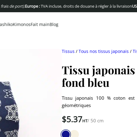
 port).
Europe :
TVA incluse, droits de douane à régler à la livraison
USA :
Pas d
ashiko
Kimonos
Fait main
Blog
Tissus
/
Tous nos tissus japonais
/
Ti
Tissu japonais
fond bleu
Tissu japonais 100 % coton est 
géométriques
$
5.37
/ 50 cm
HT