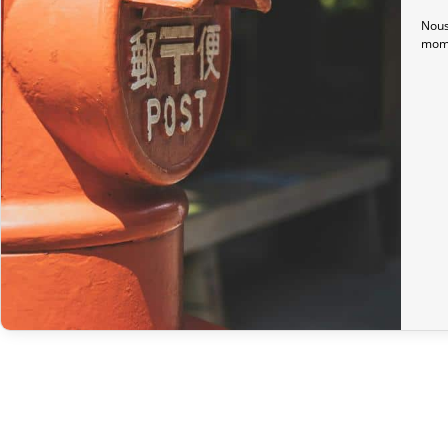
Nous
mome