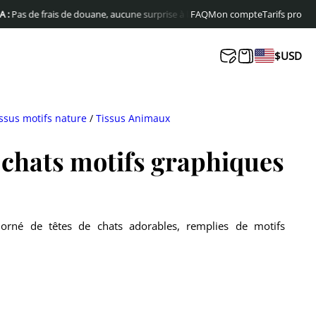
e frais de douane, aucune surprise à la livraison
FAQ
Livraison offerte en Europe
Mon compte
Tarifs pro
$
USD
ssus motifs nature
/
Tissus Animaux
 chats motifs graphiques
orné de têtes de chats adorables, remplies de motifs