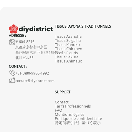
TISSUS JAPONAIS TRADITIONNELS
ADRESSE :
Tissus Asanoha
Tissus Seigaiha
〒604-8216
Tissus Kanoko
京都府京都市中京区
Tissus Chirimen
西洞院通六角下る池須町408-1
Tissus Fleuris
Tissus Sakura
北川ビル3F
Tissus Animaux
CONTACT :
+81(0)80-9980-1992
contact@diydistrict.com
SUPPORT
Contact
Tarifs Professionnels
FAQ
Mentions légales
Politique de confidentialité
特定商取引法に基づく表示