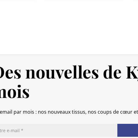
pour répondre à vos besoins.
Politique de retour
Si votre commande n’est pas encore
intégralement.
Si elle est en cours d’acheminement o
calendaires suivant sa réception (les 
(produit neuf et dans son emballage
es nouvelles de K
commande, hors frais d’expédition 
produits endommagés.
mois
En cas de défaut de notre part, cont
que nous trouvions ensemble une so
email par mois : nos nouveaux tissus, nos coups de cœur e