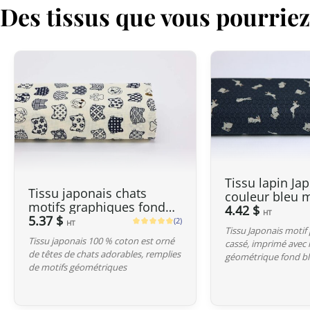
Des tissus que vous pourrie
Tissu lapin Ja
Tissu japonais chats
couleur bleu 
motifs graphiques fond
4.42 $
HT
ivoire
5.37 $
(2)
HT
Tissu Japonais motif 
Tissu japonais 100 % coton est orné
cassé, imprimé avec
de têtes de chats adorables, remplies
géométrique fond bl
de motifs géométriques