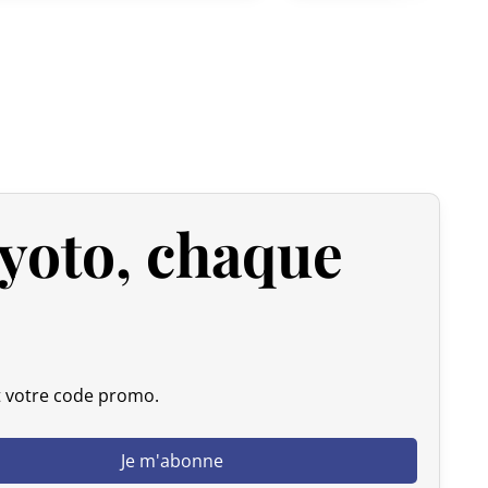
 expédiée, nous pouvons l’annuler et vous rembourser
u livrée, veuillez nous la retourner dans les 7 jours
frais de retour sont à votre charge). Après vérification
 d’origine), nous vous rembourserons le montant de votre
yoto, chaque
initiaux. Aucun remboursement ne sera effectué pour des
actez-nous dans les 72 heures avec photos ou vidéo, afin
lution rapide et adaptée.
t votre code promo.