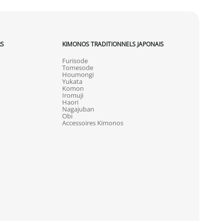
RS
KIMONOS TRADITIONNELS JAPONAIS
Furisode
Tomesode
Houmongi
Yukata
Komon
Iromuji
Haori
Nagajuban
Obi
Accessoires Kimonos